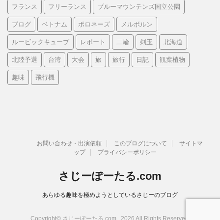
フランス
フリーランス
ブルーマウンテンズ国立公園
ブログ
ベトナム
ポロネーズ
メルボルン
ルービックキューブ
レポート
二輪
剣玉
北海道
北陸予選
台湾
大会
旅
旅行
日記
観葉植物
趣味
飛行機
お問い合わせ・出演依頼
このブログについて
サイトマ
ップ
プライバシーポリシー
さじーぽーたる.com
あらゆる趣味を極めようとしているさじーのブログ
Copyright© さじーぽーたる.com , 2026 All Rights Reserved.