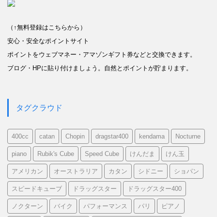
（↑無料登録はこちらから）
安心・安全なポイントサイト
ポイントをウェブマネー・アマゾンギフト券などと交換できます。
ブログ・HPに貼り付けましょう。自然とポイントが貯まります。
タグクラウド
400cc
catan
Chopin
dragstar400
kendama
Nocturne
piano
Rubik's Cube
Speed Cube
けんだま
けん玉
アメリカン
オーストラリア
カタン
シドニー
ショパン
スピードキューブ
ドラッグスター
ドラッグスター400
ノクターン
バイク
パフォーマンス
パリ
ピアノ