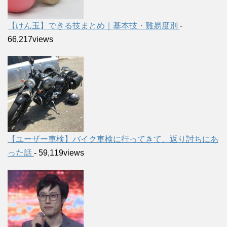
【けん玉】できる技まとめ｜基本技・難易度別
-
66,217views
【ユーザー車検】バイク車検に行ってきて、返り討ちにあ
った話
- 59,119views