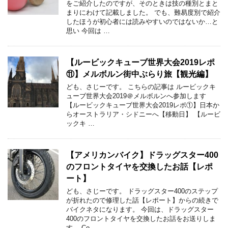
をご紹介したのですが、そのときは技の種別とまと
まりにわけて記載しました。 でも、難易度別で紹介
したほうが初心者には読みやすいのではないか…と
思い 今回は …
【ルービックキューブ世界大会2019レポ
⑪】メルボルン街中ぶらり旅【観光編】
ども、さじーです。 こちらの記事は ルービックキ
ューブ世界大会2019＠メルボルンへ参加します
【ルービックキューブ世界大会2019レポ①】日本か
らオーストラリア・シドニーへ【移動日】 【ルービ
ックキ …
【アメリカンバイク】ドラッグスター400
のフロントタイヤを交換したお話【レポ
ート】
ども、さじーです。 ドラッグスター400のステップ
が折れたので修理した話【レポート】からの続きで
バイクネタになります。 今回は、ドラッグスター
400のフロントタイヤを交換したお話をお送りしま
す。 Co …