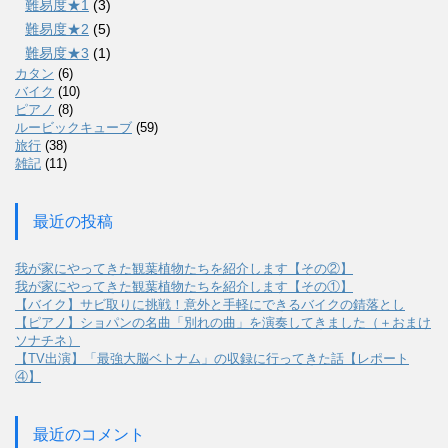
難易度★1
(3)
難易度★2
(5)
難易度★3
(1)
カタン
(6)
バイク
(10)
ピアノ
(8)
ルービックキューブ
(59)
旅行
(38)
雑記
(11)
最近の投稿
我が家にやってきた観葉植物たちを紹介します【その②】
我が家にやってきた観葉植物たちを紹介します【その①】
【バイク】サビ取りに挑戦！意外と手軽にできるバイクの錆落とし
【ピアノ】ショパンの名曲「別れの曲」を演奏してきました（＋おまけ
ソナチネ）
【TV出演】「最強大脳ベトナム」の収録に行ってきた話【レポート
④】
最近のコメント