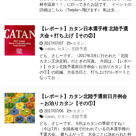
林寺温泉！！」に行ってきたお話です。 イベントの
詳細はこちら（Twiplaへ飛びます） 私は去 …
【レポート】カタン日本選手権 北陸予選
大会＋打ち上げ【その②】
2017/07/07
-
カタン
catan
,
カタン
,
北陸予選
ども、さじーです。 ↑2017年3月に行われた「北陸
カタン王決定戦」のときの写真。 今回は、【レポー
ト】カタン北陸予選前日月例会～お泊りカタン【そ
の①】の続編、大会当日と、打ち上げのレポートと
なってお …
【レポート】カタン北陸予選前日月例会
～お泊りカタン【その①】
2017/07/06
-
カタン
catan
,
カタン
,
北陸予選
ども、さじーです。 6月はカタンの季節ですね！
（今は7月） 全国各地で行われている日本選手権の
予選大会。 勝ち上がって、大会ごとに決められた枠