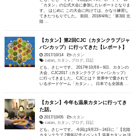
「カタン」の公式大会に参加したレポートとなりま
す。 はじめに この大会に向けては、かなり練習し
てきたつもりでした。 前回、2018/4/8に「第3回 北
陸 …
【カタン】第2回CJC（カタンクラブジャ
パンカップ）に行ってきた【レポート】
2017/10/14
-
カタン
catan
,
カタン
,
ブログ
,
日記
ども、さじーです。 2017年10月8～9日、カタンの
大会、CJC2017（カタンクラブ ジャパンカップ）
に行ってきました。 CJCとは？ 世界中で愛されて
いるボードゲーム「カタン」。 日本でも全国各 …
【カタン】今年も温泉カタンに行ってき
た話。
2017/10/05
-
カタン
catan
,
カタン
,
ブログ
,
日記
ども。さじーです。 今回は9月23～24日に「【北陸
カタンクラブ 2周年記念イベント】温泉カタン in 法