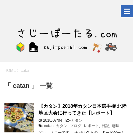
HOME
>
catan
「 catan 」 一覧
【カタン】2018年カタン日本選手権 北陸
地区大会に行ってきた【レポート】
2018/07/04
-
カタン
catan
,
カタン
,
ブログ
,
レポート
,
日記
,
趣味
ども、さじーです。 今回は久々の、ボードゲーム