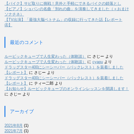
【バイク】サビ取りに挑戦！意外と手軽にできるバイクの錆落とし
【ピアノ】ショパンの名曲「別れの曲」を演奏してきました（＋おまけ
ソナチネ）
【TV出演】「最強大脳ベトナム」の収録に行ってきた話【レポート
④】
最近のコメント
ルービックキューブで人生変わった（体験談）
に
さじー
より
ルービックキューブで人生変わった（体験談）
に
cyapu
より
ドラッグスター400にシーシーバー（バックレスト）を装着しました
【レポート】
に
さじー
より
ドラッグスター400にシーシーバー（バックレスト）を装着しました
【レポート】
に
ティー二郎
より
【お知らせ】ルービックキューブのオンラインレッスンを開講します！
に
さじー
より
アーカイブ
2021年8月
(1)
2021年7月
(1)