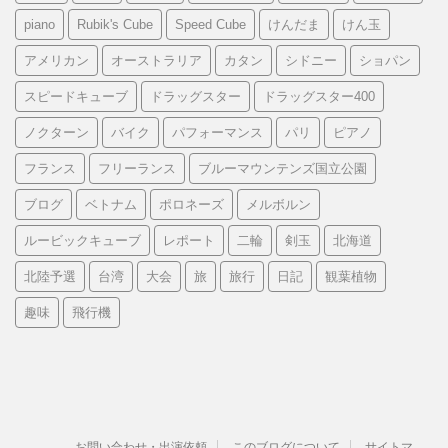
piano
Rubik's Cube
Speed Cube
けんだま
けん玉
アメリカン
オーストラリア
カタン
シドニー
ショパン
スピードキューブ
ドラッグスター
ドラッグスター400
ノクターン
バイク
パフォーマンス
パリ
ピアノ
フランス
フリーランス
ブルーマウンテンズ国立公園
ブログ
ベトナム
ポロネーズ
メルボルン
ルービックキューブ
レポート
二輪
剣玉
北海道
北陸予選
台湾
大会
旅
旅行
日記
観葉植物
趣味
飛行機
お問い合わせ・出演依頼
このブログについて
サイトマ