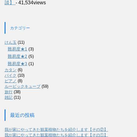
談】
- 41,534views
カテゴリー
けん玉
(11)
難易度★1
(3)
難易度★2
(5)
難易度★3
(1)
カタン
(6)
バイク
(10)
ピアノ
(8)
ルービックキューブ
(59)
旅行
(38)
雑記
(11)
最近の投稿
我が家にやってきた観葉植物たちを紹介します【その②】
我が家にやってきた観葉植物たちを紹介します【その①】