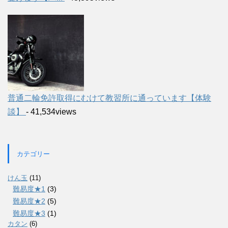
普通二輪免許取得にむけて教習所に通っています【体験
談】
- 41,534views
カテゴリー
けん玉
(11)
難易度★1
(3)
難易度★2
(5)
難易度★3
(1)
カタン
(6)