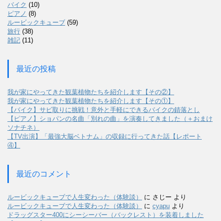
バイク
(10)
ピアノ
(8)
ルービックキューブ
(59)
旅行
(38)
雑記
(11)
最近の投稿
我が家にやってきた観葉植物たちを紹介します【その②】
我が家にやってきた観葉植物たちを紹介します【その①】
【バイク】サビ取りに挑戦！意外と手軽にできるバイクの錆落とし
【ピアノ】ショパンの名曲「別れの曲」を演奏してきました（＋おまけ
ソナチネ）
【TV出演】「最強大脳ベトナム」の収録に行ってきた話【レポート
④】
最近のコメント
ルービックキューブで人生変わった（体験談）
に
さじー
より
ルービックキューブで人生変わった（体験談）
に
cyapu
より
ドラッグスター400にシーシーバー（バックレスト）を装着しました