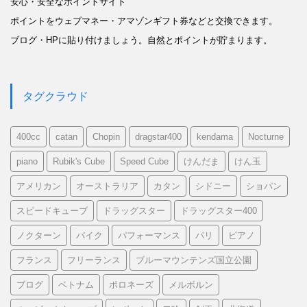
安心・安全なポイントサイト
ポイントをウェブマネー・アマゾンギフト券などと交換できます。
ブログ・HPに貼り付けましょう。自然とポイントが貯まります。
タグクラウド
400cc
catan
Chopin
dragstar400
kendama
Nocturne
piano
Rubik's Cube
Speed Cube
けんだま
けん玉
アメリカン
オーストラリア
カタン
シドニー
ショパン
スピードキューブ
ドラッグスター
ドラッグスター400
ノクターン
バイク
パフォーマンス
パリ
ピアノ
フランス
フリーランス
ブルーマウンテンズ国立公園
ブログ
ベトナム
ポロネーズ
メルボルン