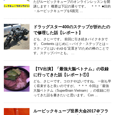
たびルービックキューブのオンラインレッスンを開
講します！ 概要は下記の通りです。 ＊＊＊ ■目的
・ルービックキューブを6面完 …
ドラッグスター400のステップが折れたの
で修理した話【レポート】
ども、さじーです。 前回に引き続きバイクネタで
す。 Contents はじめに～バイク・ステップとは～
ステップとはいわゆる”足置き”のための棒のことで
す。ステップバーとも。 …
【TV出演】「最強大脳ベトナム」の収録
に行ってきた話【レポート①】
ども、さじーです。コロナやばいですね。 一刻も早
く収束すると良いのですが。 ＊＊＊ 今回は「最強
大脳ベトナム（SuperBrain Vietnam）」の収録に行
ってきた話を書きたいと思います。 Con …
ルービックキューブ世界大会2017＠フラ