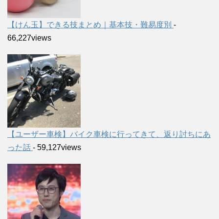
【けん玉】できる技まとめ｜基本技・難易度別
-
66,227views
【ユーザー車検】バイク車検に行ってきて、返り討ちにあ
った話
- 59,127views