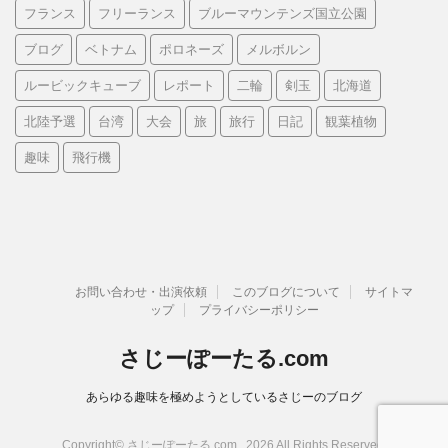
フランス
フリーランス
ブルーマウンテンズ国立公園
ブログ
ベトナム
ポロネーズ
メルボルン
ルービックキューブ
レポート
二輪
剣玉
北海道
北陸予選
台湾
大会
旅
旅行
日記
観葉植物
趣味
飛行機
お問い合わせ・出演依頼
このブログについて
サイトマ
ップ
プライバシーポリシー
さじーぽーたる.com
あらゆる趣味を極めようとしているさじーのブログ
Copyright© さじーぽーたる.com , 2026 All Rights Reserved.