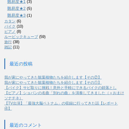
難易度★1
(3)
難易度★2
(5)
難易度★3
(1)
カタン
(6)
バイク
(10)
ピアノ
(8)
ルービックキューブ
(59)
旅行
(38)
雑記
(11)
最近の投稿
我が家にやってきた観葉植物たちを紹介します【その②】
我が家にやってきた観葉植物たちを紹介します【その①】
【バイク】サビ取りに挑戦！意外と手軽にできるバイクの錆落とし
【ピアノ】ショパンの名曲「別れの曲」を演奏してきました（＋おまけ
ソナチネ）
【TV出演】「最強大脳ベトナム」の収録に行ってきた話【レポート
④】
最近のコメント