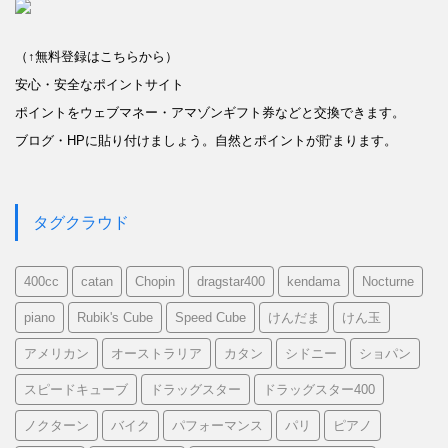
（↑無料登録はこちらから）
安心・安全なポイントサイト
ポイントをウェブマネー・アマゾンギフト券などと交換できます。
ブログ・HPに貼り付けましょう。自然とポイントが貯まります。
タグクラウド
400cc
catan
Chopin
dragstar400
kendama
Nocturne
piano
Rubik's Cube
Speed Cube
けんだま
けん玉
アメリカン
オーストラリア
カタン
シドニー
ショパン
スピードキューブ
ドラッグスター
ドラッグスター400
ノクターン
バイク
パフォーマンス
パリ
ピアノ