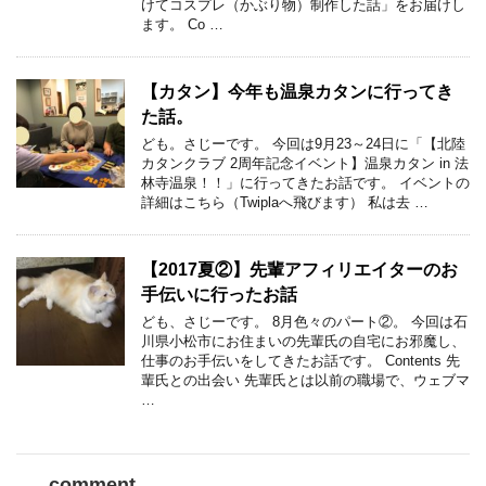
けてコスプレ（かぶり物）制作した話」をお届けし
ます。 Co …
【カタン】今年も温泉カタンに行ってき
た話。
ども。さじーです。 今回は9月23～24日に「【北陸
カタンクラブ 2周年記念イベント】温泉カタン in 法
林寺温泉！！」に行ってきたお話です。 イベントの
詳細はこちら（Twiplaへ飛びます） 私は去 …
【2017夏②】先輩アフィリエイターのお
手伝いに行ったお話
ども、さじーです。 8月色々のパート②。 今回は石
川県小松市にお住まいの先輩氏の自宅にお邪魔し、
仕事のお手伝いをしてきたお話です。 Contents 先
輩氏との出会い 先輩氏とは以前の職場で、ウェブマ
…
comment