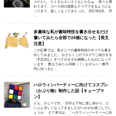
コケたし、たくさんエンストもしたなぁ… 段々と慣
れてきて、コース内の課題もクリアできるようにな
ってきて、楽しくなってきたっけ。 2017年6月。 卒
…
多趣味な私が趣味特技を書き出せるだけ
書いてみたら全部で24個になった【長文
注意】
この記事では、私さじーの趣味特技のすべてを書き
出してみました。 おそらくこのブログでご紹介する
（予定含む）すべてのネタを網羅したものになって
います。 数えてみたら24個（！）おそらく一般平
均に比べると …
ハロウィンパーティーに向けてコスプレ
（かぶり物）制作した話【キューブマ
ン】
ども、さじーです。 10月も下旬に差し掛かり、だ
いぶん涼しくなってきましたがいかがお過ごしでし
ょうか。 さて本日は、「ハロウィンパーティーに向