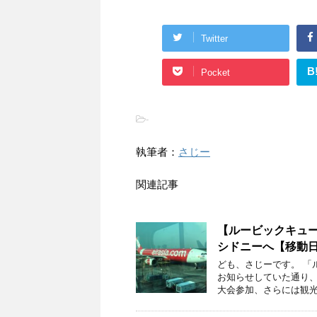
Twitter
B
Pocket
-
執筆者：
さじー
関連記事
【ルービックキュー
シドニーへ【移動
ども、さじーです。 「
お知らせしていた通り、
大会参加、さらには観光