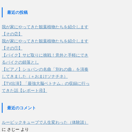
最近の投稿
我が家にやってきた観葉植物たちを紹介します
【その②】
我が家にやってきた観葉植物たちを紹介します
【その①】
【バイク】サビ取りに挑戦！意外と手軽にでき
るバイクの錆落とし
【ピアノ】ショパンの名曲「別れの曲」を演奏
してきました（＋おまけソナチネ）
【TV出演】「最強大脳ベトナム」の収録に行っ
てきた話【レポート④】
最近のコメント
ルービックキューブで人生変わった（体験談）
に
さじー
より