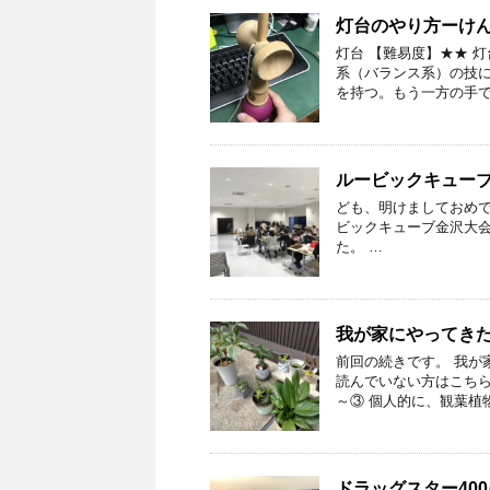
灯台のやり方ーけ
灯台 【難易度】★★ 
系（バランス系）の技に
を持つ。もう一方の手で
ルービックキューブ
ども、明けましておめでと
ビックキューブ金沢大会20
た。 …
我が家にやってき
前回の続きです。 我が
読んでいない方はこちらか
～③ 個人的に、観葉植
ドラッグスター40