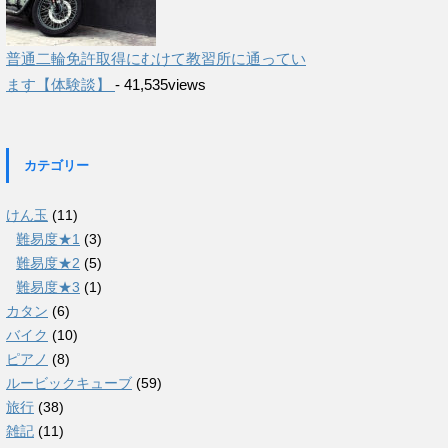
普通二輪免許取得にむけて教習所に通ってい
ます【体験談】
- 41,535views
カテゴリー
けん玉
(11)
難易度★1
(3)
難易度★2
(5)
難易度★3
(1)
カタン
(6)
バイク
(10)
ピアノ
(8)
ルービックキューブ
(59)
旅行
(38)
雑記
(11)