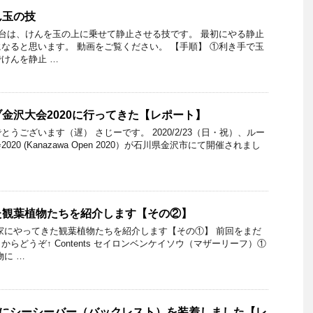
ん玉の技
灯台は、けんを玉の上に乗せて静止させる技です。 最初にやる静止
なると思います。 動画をご覧ください。 【手順】 ①利き手で玉
けんを静止 …
金沢大会2020に行ってきた【レポート】
うございます（遅） さじーです。 2020/2/23（日・祝）、ルー
20 (Kanazawa Open 2020）が石川県金沢市にて開催されまし
た観葉植物たちを紹介します【その②】
家にやってきた観葉植物たちを紹介します【その①】 前回をまだ
らどうぞ↑ Contents セイロンベンケイソウ（マザーリーフ）①
物に …
0にシーシーバー（バックレスト）を装着しました【レ