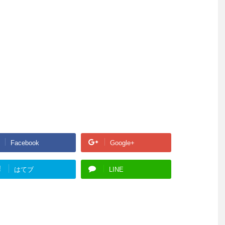
Facebook
Google+
!
はてブ
LINE