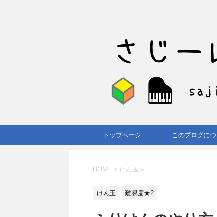
トップページ
このブログにつ
HOME
>
けん玉
>
けん玉
難易度★2