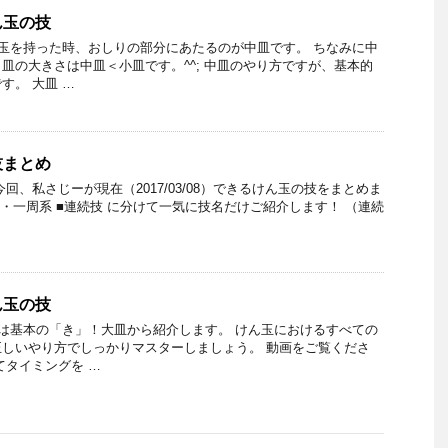
ん玉の技
ん玉を持った時、おしりの部分にあたるのが中皿です。 ちなみに中
皿の大きさは中皿＜小皿です。^^; 中皿のやり方ですが、基本的
す。 大皿 …
技まとめ
回、私さじーが現在（2017/03/08）できるけん玉の技をまとめま
系・一周系 ■連続技 に分けて一気に技名だけご紹介します！ （連続
ん玉の技
ずは基本の「き」！大皿から紹介します。 けん玉におけるすべての
しいやり方でしっかりマスターしましょう。 動画をご覧くださ
てタイミングを …