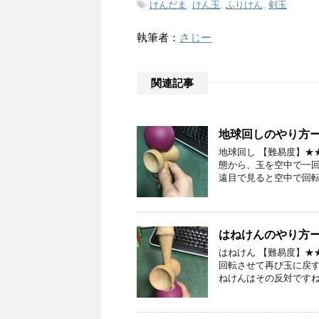
-
けんだま
,
けん玉
,
ふりけん
,
剣玉
執筆者：
さじー
関連記事
地球回しのやり方
地球回し 【難易度】★
態から、玉を空中で一回
遠目で見ると空中で回転
はねけんのやり方
はねけん 【難易度】★
回転させて再び玉に戻す
ねけんはその反対ですね