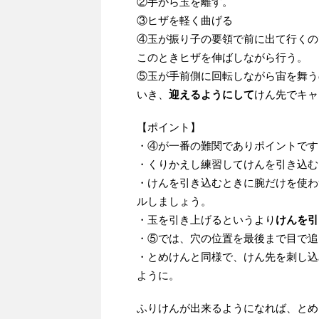
②手から玉を離す。
③ヒザを軽く曲げる
④玉が振り子の要領で前に出て行くの
このときヒザを伸ばしながら行う。
⑤玉が手前側に回転しながら宙を舞う
いき、
迎えるようにして
けん先でキャ
【ポイント】
・④が一番の難関でありポイントです
・くりかえし練習してけんを引き込む
・けんを引き込むときに腕だけを使わ
ルしましょう。
・玉を引き上げるというより
けんを引
・⑤では、穴の位置を最後まで目で追
・とめけんと同様で、けん先を刺し込
ように。
ふりけんが出来るようになれば、とめ