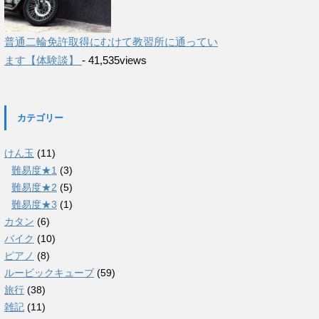
普通二輪免許取得にむけて教習所に通ってい
ます【体験談】
- 41,535views
カテゴリー
けん玉
(11)
難易度★1
(3)
難易度★2
(5)
難易度★3
(1)
カタン
(6)
バイク
(10)
ピアノ
(8)
ルービックキューブ
(59)
旅行
(38)
雑記
(11)