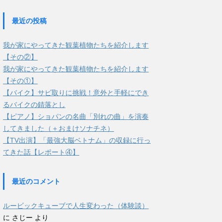
最近の投稿
我が家にやってきた観葉植物たちを紹介します
【その②】
我が家にやってきた観葉植物たちを紹介します
【その①】
【バイク】サビ取りに挑戦！意外と手軽にでき
るバイクの錆落とし
【ピアノ】ショパンの名曲「別れの曲」を演奏
してきました（＋おまけソナチネ）
【TV出演】「最強大脳ベトナム」の収録に行っ
てきた話【レポート④】
最近のコメント
ルービックキューブで人生変わった（体験談）
に
さじー
より