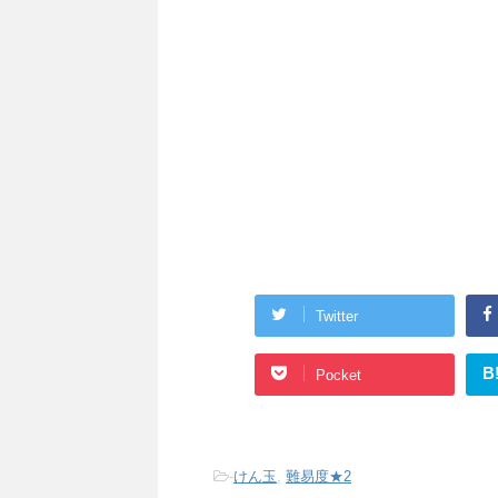
Twitter
B
Pocket
-
けん玉
,
難易度★2