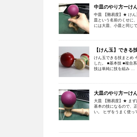
中皿のやり方ーけ
中皿 【難易度】★ け
皿という名前のくせに、
には大皿、小皿と同じで
【けん玉】できる
けん玉できる技まとめ 今
した。 ■基本技 ■複合
技は単純に技を組み …
大皿のやり方ーけ
大皿 【難易度】★ ま
基本の技になるので、正
い。 ヒザをうまく使っ