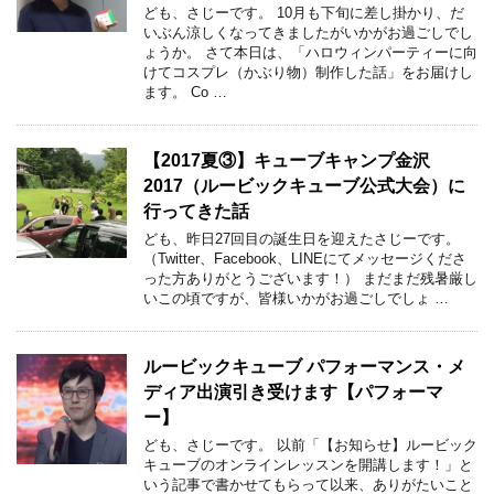
ども、さじーです。 10月も下旬に差し掛かり、だ
いぶん涼しくなってきましたがいかがお過ごしでし
ょうか。 さて本日は、「ハロウィンパーティーに向
けてコスプレ（かぶり物）制作した話」をお届けし
ます。 Co …
【2017夏③】キューブキャンプ金沢
2017（ルービックキューブ公式大会）に
行ってきた話
ども、昨日27回目の誕生日を迎えたさじーです。
（Twitter、Facebook、LINEにてメッセージくださ
った方ありがとうございます！） まだまだ残暑厳し
いこの頃ですが、皆様いかがお過ごしでしょ …
ルービックキューブ パフォーマンス・メ
ディア出演引き受けます【パフォーマ
ー】
ども、さじーです。 以前「【お知らせ】ルービック
キューブのオンラインレッスンを開講します！」と
いう記事で書かせてもらって以来、ありがたいこと