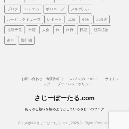
ブログ
ベトナム
ポロネーズ
メルボルン
ルービックキューブ
レポート
二輪
剣玉
北海道
北陸予選
台湾
大会
旅
旅行
日記
観葉植物
趣味
飛行機
お問い合わせ・出演依頼
このブログについて
サイトマ
ップ
プライバシーポリシー
さじーぽーたる.com
あらゆる趣味を極めようとしているさじーのブログ
Copyright© さじーぽーたる.com , 2026 All Rights Reserved.