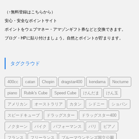
（↑無料登録はこちらから）
安心・安全なポイントサイト
ポイントをウェブマネー・アマゾンギフト券などと交換できます。
ブログ・HPに貼り付けましょう。自然とポイントが貯まります。
タグクラウド
400cc
catan
Chopin
dragstar400
kendama
Nocturne
piano
Rubik's Cube
Speed Cube
けんだま
けん玉
アメリカン
オーストラリア
カタン
シドニー
ショパン
スピードキューブ
ドラッグスター
ドラッグスター400
ノクターン
バイク
パフォーマンス
パリ
ピアノ
フランス
フリーランス
ブルーマウンテンズ国立公園