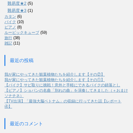
難易度★2
(5)
難易度★3
(1)
カタン
(6)
バイク
(10)
ピアノ
(8)
ルービックキューブ
(59)
旅行
(38)
雑記
(11)
最近の投稿
我が家にやってきた観葉植物たちを紹介します【その②】
我が家にやってきた観葉植物たちを紹介します【その①】
【バイク】サビ取りに挑戦！意外と手軽にできるバイクの錆落とし
【ピアノ】ショパンの名曲「別れの曲」を演奏してきました（＋おまけ
ソナチネ）
【TV出演】「最強大脳ベトナム」の収録に行ってきた話【レポート
④】
最近のコメント