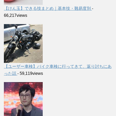
【けん玉】できる技まとめ｜基本技・難易度別
-
66,217views
【ユーザー車検】バイク車検に行ってきて、返り討ちにあ
った話
- 59,119views