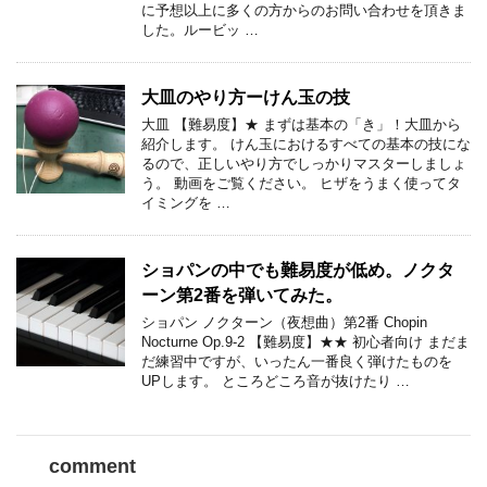
に予想以上に多くの方からのお問い合わせを頂きま
した。ルービッ …
大皿のやり方ーけん玉の技
大皿 【難易度】★ まずは基本の「き」！大皿から
紹介します。 けん玉におけるすべての基本の技にな
るので、正しいやり方でしっかりマスターしましょ
う。 動画をご覧ください。 ヒザをうまく使ってタ
イミングを …
ショパンの中でも難易度が低め。ノクタ
ーン第2番を弾いてみた。
ショパン ノクターン（夜想曲）第2番 Chopin
Nocturne Op.9-2 【難易度】★★ 初心者向け まだま
だ練習中ですが、いったん一番良く弾けたものを
UPします。 ところどころ音が抜けたり …
comment