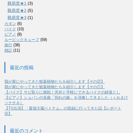
難易度★1
(3)
難易度★2
(5)
難易度★3
(1)
カタン
(6)
バイク
(10)
ピアノ
(8)
ルービックキューブ
(59)
旅行
(38)
雑記
(11)
最近の投稿
我が家にやってきた観葉植物たちを紹介します【その②】
我が家にやってきた観葉植物たちを紹介します【その①】
【バイク】サビ取りに挑戦！意外と手軽にできるバイクの錆落とし
【ピアノ】ショパンの名曲「別れの曲」を演奏してきました（＋おまけ
ソナチネ）
【TV出演】「最強大脳ベトナム」の収録に行ってきた話【レポート
④】
最近のコメント