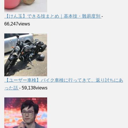
【けん玉】できる技まとめ｜基本技・難易度別
-
66,247views
【ユーザー車検】バイク車検に行ってきて、返り討ちにあ
った話
- 59,138views