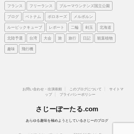
フランス
フリーランス
ブルーマウンテンズ国立公園
ブログ
ベトナム
ポロネーズ
メルボルン
ルービックキューブ
レポート
二輪
剣玉
北海道
北陸予選
台湾
大会
旅
旅行
日記
観葉植物
趣味
飛行機
お問い合わせ・出演依頼
このブログについて
サイトマ
ップ
プライバシーポリシー
さじーぽーたる.com
あらゆる趣味を極めようとしているさじーのブログ