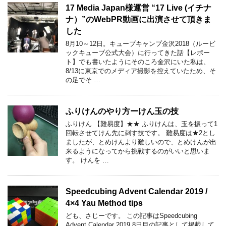
17 Media Japan様運営 “17 Live (イチナ
ナ）”のWebPR動画に出演させて頂きま
した
8月10～12日。キューブキャンプ金沢2018（ルービ
ックキューブ公式大会）に行ってきた話【レポー
ト】でも書いたようにそのころ金沢にいた私は、
8/13に東京でのメディア撮影を控えていたため、そ
の足でそ …
ふりけんのやり方ーけん玉の技
ふりけん 【難易度】★★ ふりけんは、玉を振って1
回転させてけん先に刺す技です。 難易度は★2とし
ましたが、とめけんより難しいので、とめけんが出
来るようになってから挑戦するのがいいと思いま
す。 けんを …
Speedcubing Advent Calendar 2019 /
4×4 Yau Method tips
ども、さじーです。 この記事はSpeedcubing
Advent Calendar 2019 8日目の記事として掲載して