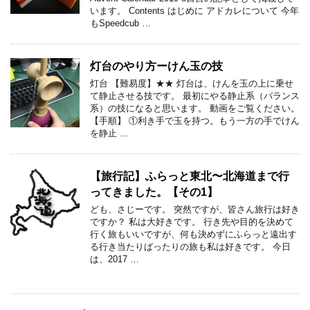
います。 Contents はじめに アドカレについて 今年
もSpeedcub …
灯台のやり方ーけん玉の技
灯台 【難易度】★★ 灯台は、けんを玉の上に乗せ
て静止させる技です。 最初にやる静止系（バランス
系）の技になると思います。 動画をご覧ください。
【手順】 ①利き手で玉を持つ。もう一方の手でけん
を静止 …
【旅行記】ふらっと東北〜北海道まで行
ってきました。【その1】
ども、さじーです。 突然ですが、皆さん旅行は好き
ですか？ 私は大好きです。 行き先や目的を決めて
行く旅もいいですが、何も決めずにふらっと遠出す
る行き当たりばったりの旅も私は好きです。 今日
は、2017 …