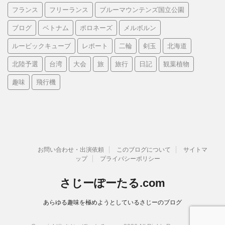
フランス
フリーランス
ブルーマウンテンズ国立公園
ブログ
ベトナム
ポロネーズ
メルボルン
ルービックキューブ
レポート
二輪
剣玉
北海道
北陸予選
台湾
大会
旅
旅行
日記
観葉植物
趣味
飛行機
お問い合わせ・出演依頼
このブログについて
サイトマ
ップ
プライバシーポリシー
さじーぽーたる.com
あらゆる趣味を極めようとしているさじーのブログ