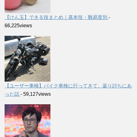
【けん玉】できる技まとめ｜基本技・難易度別
-
66,225views
【ユーザー車検】バイク車検に行ってきて、返り討ちにあ
った話
- 59,127views