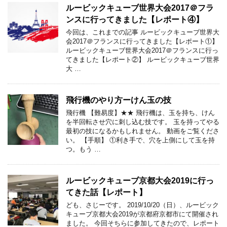
ルービックキューブ世界大会2017＠フラ
ンスに行ってきました【レポート④】
今回は、これまでの記事 ルービックキューブ世界大
会2017＠フランスに行ってきました【レポート①】
ルービックキューブ世界大会2017＠フランスに行っ
てきました【レポート②】 ルービックキューブ世界
大 …
飛行機のやり方ーけん玉の技
飛行機 【難易度】★★ 飛行機は、玉を持ち、けん
を半回転させ穴に刺し込む技です。 玉を持ってやる
最初の技になるかもしれません。 動画をご覧くださ
い。 【手順】 ①利き手で、穴を上側にして玉を持
つ。もう …
ルービックキューブ京都大会2019に行っ
てきた話【レポート】
ども、さじーです。 2019/10/20（日）、ルービック
キューブ京都大会2019が京都府京都市にて開催され
ました。 今回そちらに参加してきたので、レポート