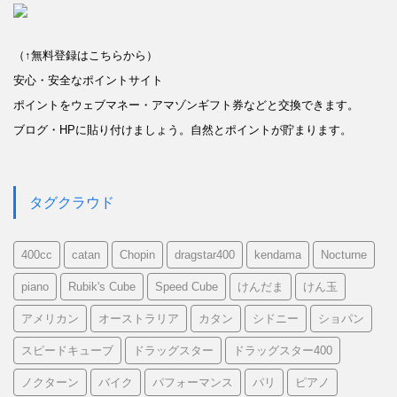
（↑無料登録はこちらから）
安心・安全なポイントサイト
ポイントをウェブマネー・アマゾンギフト券などと交換できます。
ブログ・HPに貼り付けましょう。自然とポイントが貯まります。
タグクラウド
400cc
catan
Chopin
dragstar400
kendama
Nocturne
piano
Rubik's Cube
Speed Cube
けんだま
けん玉
アメリカン
オーストラリア
カタン
シドニー
ショパン
スピードキューブ
ドラッグスター
ドラッグスター400
ノクターン
バイク
パフォーマンス
パリ
ピアノ