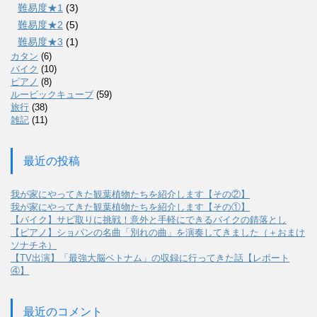
難易度★1
(3)
難易度★2
(5)
難易度★3
(1)
カタン
(6)
バイク
(10)
ピアノ
(8)
ルービックキューブ
(59)
旅行
(38)
雑記
(11)
最近の投稿
我が家にやってきた観葉植物たちを紹介します【その②】
我が家にやってきた観葉植物たちを紹介します【その①】
【バイク】サビ取りに挑戦！意外と手軽にできるバイクの錆落とし
【ピアノ】ショパンの名曲「別れの曲」を演奏してきました（＋おまけ
ソナチネ）
【TV出演】「最強大脳ベトナム」の収録に行ってきた話【レポート
④】
最近のコメント