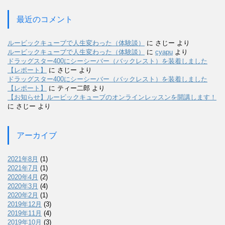
最近のコメント
ルービックキューブで人生変わった（体験談）
に
さじー
より
ルービックキューブで人生変わった（体験談）
に
cyapu
より
ドラッグスター400にシーシーバー（バックレスト）を装着しました
【レポート】
に
さじー
より
ドラッグスター400にシーシーバー（バックレスト）を装着しました
【レポート】
に
ティー二郎
より
【お知らせ】ルービックキューブのオンラインレッスンを開講します！
に
さじー
より
アーカイブ
2021年8月
(1)
2021年7月
(1)
2020年4月
(2)
2020年3月
(4)
2020年2月
(1)
2019年12月
(3)
2019年11月
(4)
2019年10月
(3)