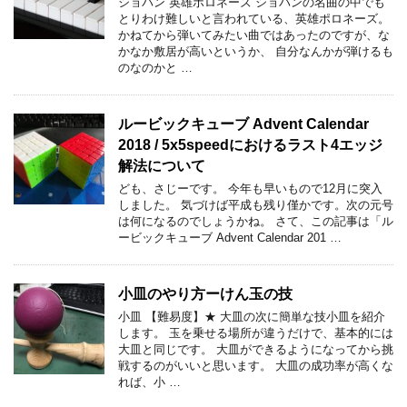
ショパン 英雄ポロネーズ ショパンの名曲の中でも
とりわけ難しいと言われている、英雄ポロネーズ。
かねてから弾いてみたい曲ではあったのですが、な
かなか敷居が高いというか、 自分なんかが弾けるも
のなのかと …
ルービックキューブ Advent Calendar
2018 / 5x5speedにおけるラスト4エッジ
解法について
ども、さじーです。 今年も早いもので12月に突入
しました。 気づけば平成も残り僅かです。次の元号
は何になるのでしょうかね。 さて、この記事は「ル
ービックキューブ Advent Calendar 201 …
小皿のやり方ーけん玉の技
小皿 【難易度】★ 大皿の次に簡単な技小皿を紹介
します。 玉を乗せる場所が違うだけで、基本的には
大皿と同じです。 大皿ができるようになってから挑
戦するのがいいと思います。 大皿の成功率が高くな
れば、小 …