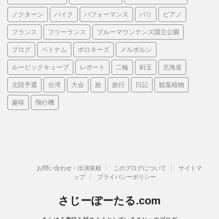
ノクターン
バイク
パフォーマンス
パリ
ピアノ
フランス
フリーランス
ブルーマウンテンズ国立公園
ブログ
ベトナム
ポロネーズ
メルボルン
ルービックキューブ
レポート
二輪
剣玉
北海道
北陸予選
台湾
大会
旅
旅行
日記
観葉植物
趣味
飛行機
お問い合わせ・出演依頼
このブログについて
サイトマ
ップ
プライバシーポリシー
さじーぽーたる.com