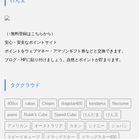
げん玉
（↑無料登録はこちらから）
安心・安全なポイントサイト
ポイントをウェブマネー・アマゾンギフト券などと交換できます。
ブログ・HPに貼り付けましょう。自然とポイントが貯まります。
タグクラウド
400cc
catan
Chopin
dragstar400
kendama
Nocturne
piano
Rubik's Cube
Speed Cube
けんだま
けん玉
アメリカン
オーストラリア
カタン
シドニー
ショパン
スピードキューブ
ドラッグスター
ドラッグスター400