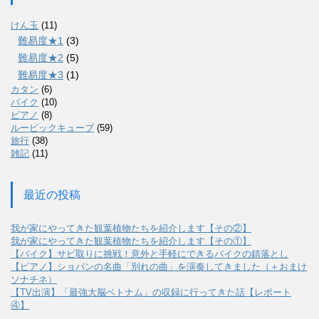
けん玉
(11)
難易度★1
(3)
難易度★2
(5)
難易度★3
(1)
カタン
(6)
バイク
(10)
ピアノ
(8)
ルービックキューブ
(59)
旅行
(38)
雑記
(11)
最近の投稿
我が家にやってきた観葉植物たちを紹介します【その②】
我が家にやってきた観葉植物たちを紹介します【その①】
【バイク】サビ取りに挑戦！意外と手軽にできるバイクの錆落とし
【ピアノ】ショパンの名曲「別れの曲」を演奏してきました（＋おまけ
ソナチネ）
【TV出演】「最強大脳ベトナム」の収録に行ってきた話【レポート
④】