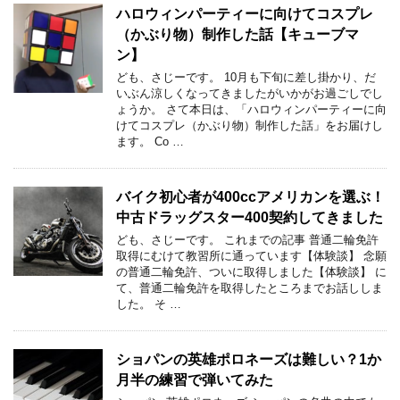
ハロウィンパーティーに向けてコスプレ
（かぶり物）制作した話【キューブマ
ン】
ども、さじーです。 10月も下旬に差し掛かり、だ
いぶん涼しくなってきましたがいかがお過ごしでし
ょうか。 さて本日は、「ハロウィンパーティーに向
けてコスプレ（かぶり物）制作した話」をお届けし
ます。 Co …
バイク初心者が400ccアメリカンを選ぶ！
中古ドラッグスター400契約してきました
ども、さじーです。 これまでの記事 普通二輪免許
取得にむけて教習所に通っています【体験談】 念願
の普通二輪免許、ついに取得しました【体験談】 に
て、普通二輪免許を取得したところまでお話ししま
した。 そ …
ショパンの英雄ポロネーズは難しい？1か
月半の練習で弾いてみた