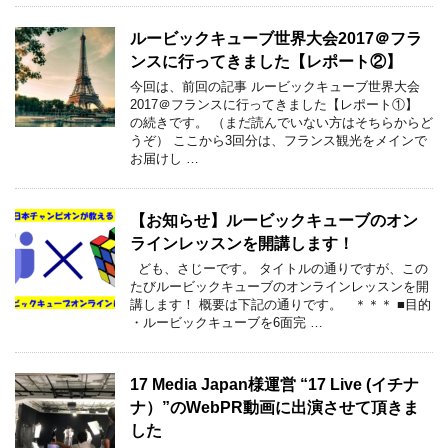
ルービックキューブ世界大会2017＠フラ
ンスに行ってきました【レポート②】
今回は、前回の記事 ルービックキューブ世界大会
2017＠フランスに行ってきました【レポート①】
の続きです。 （まだ読んでいない方はそちらからど
うぞ） ここから3回分は、フランス観光をメインで
お届けし …
【お知らせ】ルービックキューブのオン
ラインレッスンを開講します！
ども、さじーです。 タイトルの通りですが、この
たびルービックキューブのオンラインレッスンを開
講します！ 概要は下記の通りです。 ＊＊＊ ■目的
・ルービックキューブを6面完 …
17 Media Japan様運営 “17 Live (イチナ
ナ）”のWebPR動画に出演させて頂きま
した