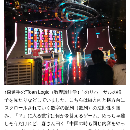
↑森選手の”Toan Logic（数理論理学）” のリハーサルの様
子を見たりなどしていました。こちらは縦方向と横方向に
スクロールされていく数字の配列（数列）の法則性を掴
み、「？」に入る数字は何かを答えるゲーム。めっちゃ難
しそうだけれど、森さん曰く「中国の時も同じ内容をやっ