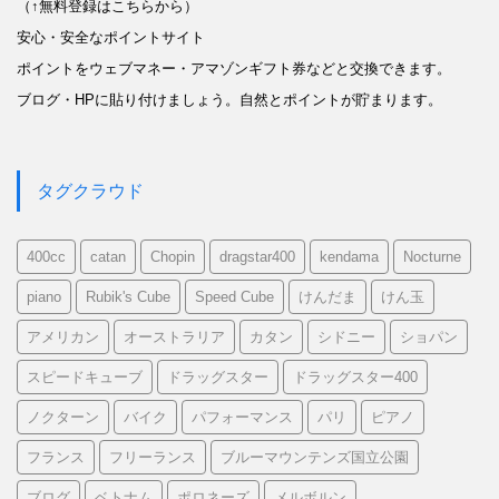
（↑無料登録はこちらから）
安心・安全なポイントサイト
ポイントをウェブマネー・アマゾンギフト券などと交換できます。
ブログ・HPに貼り付けましょう。自然とポイントが貯まります。
タグクラウド
400cc
catan
Chopin
dragstar400
kendama
Nocturne
piano
Rubik's Cube
Speed Cube
けんだま
けん玉
アメリカン
オーストラリア
カタン
シドニー
ショパン
スピードキューブ
ドラッグスター
ドラッグスター400
ノクターン
バイク
パフォーマンス
パリ
ピアノ
フランス
フリーランス
ブルーマウンテンズ国立公園
ブログ
ベトナム
ポロネーズ
メルボルン