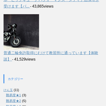
受けます【パ...
- 43,865views
普通二輪免許取得にむけて教習所に通っています【体験
談】
- 41,529views
カテゴリー
けん玉
(11)
難易度★1
(3)
難易度★2
(5)