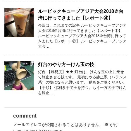
ルービックキューブアジア大会2018＠台
湾に行ってきました【レポート④】
今回は、これまでの記事 ルービックキューブアジア
大会2018＠台湾に行ってきました【レポート①】
ルービックキューブアジア大会2018＠台湾に行って
きました【レポート②】 ルービックキューブアジア
大会 …
灯台のやり方ーけん玉の技
灯台 【難易度】★★ 灯台は、けんを玉の上に乗せ
て静止させる技です。 最初にやる静止系（バランス
系）の技になると思います。 動画をご覧ください。
【手順】 ①利き手で玉を持つ。もう一方の手でけん
を静止 …
comment
メールアドレスが公開されることはありません。
※
が付