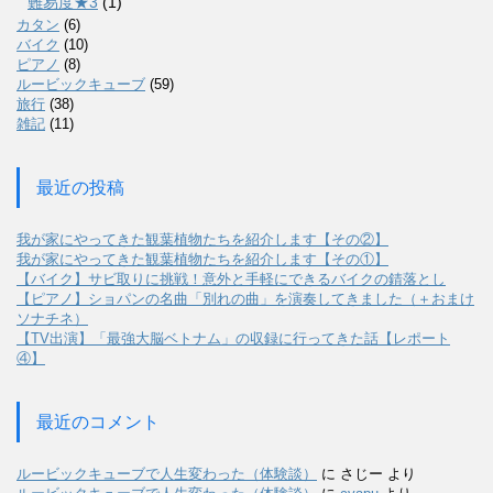
難易度★3
(1)
カタン
(6)
バイク
(10)
ピアノ
(8)
ルービックキューブ
(59)
旅行
(38)
雑記
(11)
最近の投稿
我が家にやってきた観葉植物たちを紹介します【その②】
我が家にやってきた観葉植物たちを紹介します【その①】
【バイク】サビ取りに挑戦！意外と手軽にできるバイクの錆落とし
【ピアノ】ショパンの名曲「別れの曲」を演奏してきました（＋おまけ
ソナチネ）
【TV出演】「最強大脳ベトナム」の収録に行ってきた話【レポート
④】
最近のコメント
ルービックキューブで人生変わった（体験談）
に
さじー
より