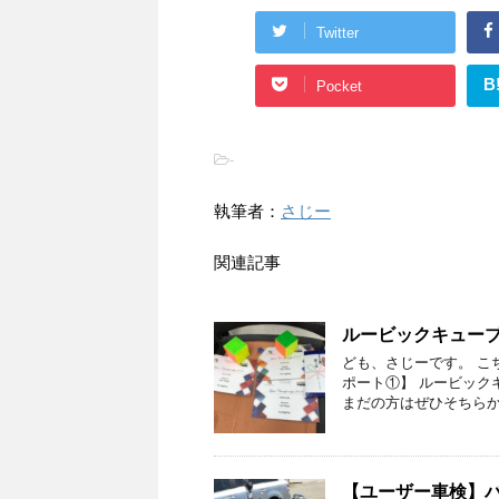
Twitter
B
Pocket
-
執筆者：
さじー
関連記事
ルービックキューブ
ども、さじーです。 こ
ポート①】 ルービック
まだの方はぜひそちらか
【ユーザー車検】