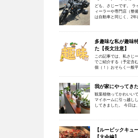
ども、さじーです。 ラ
ィーラーや専門店（整備
は自動車と同じく、2年
多趣味な私が趣味特
た【長文注意】
この記事では、私さじー
でご紹介する（予定含む
個（！）おそらく一般平
我が家にやってき
観葉植物ってかわいいで
マイホームに引っ越し
してきました。 今日は
【ルービックキューブ世
【大会編】