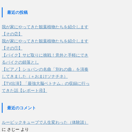
最近の投稿
我が家にやってきた観葉植物たちを紹介します
【その②】
我が家にやってきた観葉植物たちを紹介します
【その①】
【バイク】サビ取りに挑戦！意外と手軽にでき
るバイクの錆落とし
【ピアノ】ショパンの名曲「別れの曲」を演奏
してきました（＋おまけソナチネ）
【TV出演】「最強大脳ベトナム」の収録に行っ
てきた話【レポート④】
最近のコメント
ルービックキューブで人生変わった（体験談）
に
さじー
より