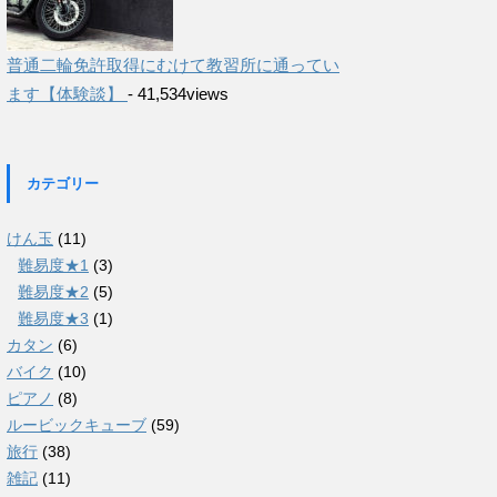
普通二輪免許取得にむけて教習所に通ってい
ます【体験談】
- 41,534views
カテゴリー
けん玉
(11)
難易度★1
(3)
難易度★2
(5)
難易度★3
(1)
カタン
(6)
バイク
(10)
ピアノ
(8)
ルービックキューブ
(59)
旅行
(38)
雑記
(11)