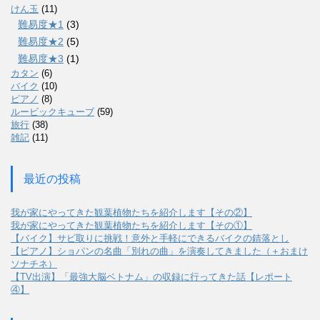
けん玉
(11)
難易度★1
(3)
難易度★2
(5)
難易度★3
(1)
カタン
(6)
バイク
(10)
ピアノ
(8)
ルービックキューブ
(59)
旅行
(38)
雑記
(11)
最近の投稿
我が家にやってきた観葉植物たちを紹介します【その②】
我が家にやってきた観葉植物たちを紹介します【その①】
【バイク】サビ取りに挑戦！意外と手軽にできるバイクの錆落とし
【ピアノ】ショパンの名曲「別れの曲」を演奏してきました（＋おまけ
ソナチネ）
【TV出演】「最強大脳ベトナム」の収録に行ってきた話【レポート
④】