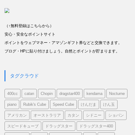
（↑無料登録はこちらから）
安心・安全なポイントサイト
ポイントをウェブマネー・アマゾンギフト券などと交換できます。
ブログ・HPに貼り付けましょう。自然とポイントが貯まります。
タグクラウド
400cc
catan
Chopin
dragstar400
kendama
Nocturne
piano
Rubik's Cube
Speed Cube
けんだま
けん玉
アメリカン
オーストラリア
カタン
シドニー
ショパン
スピードキューブ
ドラッグスター
ドラッグスター400