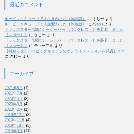
最近のコメント
ルービックキューブで人生変わった（体験談）
に
さじー
より
ルービックキューブで人生変わった（体験談）
に
cyapu
より
ドラッグスター400にシーシーバー（バックレスト）を装着しました
【レポート】
に
さじー
より
ドラッグスター400にシーシーバー（バックレスト）を装着しました
【レポート】
に
ティー二郎
より
【お知らせ】ルービックキューブのオンラインレッスンを開講します！
に
さじー
より
アーカイブ
2021年8月
(1)
2021年7月
(1)
2020年4月
(2)
2020年3月
(4)
2020年2月
(1)
2019年12月
(3)
2019年11月
(4)
2019年10月
(3)
2019年9月
(11)