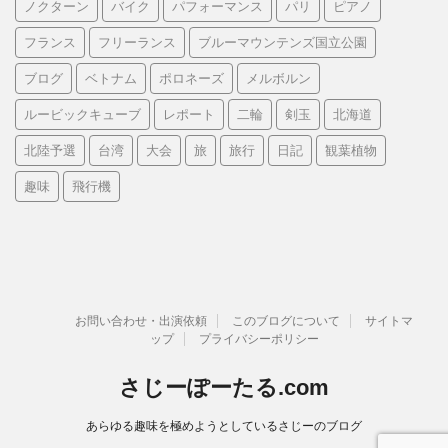
ノクターン
バイク
パフォーマンス
パリ
ピアノ
フランス
フリーランス
ブルーマウンテンズ国立公園
ブログ
ベトナム
ポロネーズ
メルボルン
ルービックキューブ
レポート
二輪
剣玉
北海道
北陸予選
台湾
大会
旅
旅行
日記
観葉植物
趣味
飛行機
お問い合わせ・出演依頼
このブログについて
サイトマ
ップ
プライバシーポリシー
さじーぽーたる.com
あらゆる趣味を極めようとしているさじーのブログ