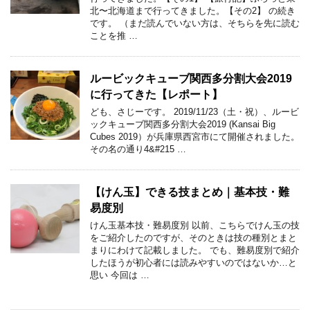
北〜北海道まで行ってきました。【その2】 の続き
です。 （まだ読んでいない方は、そちらを先に読む
ことを推 …
ルービックキューブ関西多分割大会2019
に行ってきた【レポート】
ども、さじーです。 2019/11/23（土・祝）、ルービ
ックキューブ関西多分割大会2019 (Kansai Big
Cubes 2019）が兵庫県西宮市にて開催されました。
その名の通り4&#215 …
【けん玉】できる技まとめ｜基本技・難
易度別
けん玉基本技・難易度別 以前、こちらでけん玉の技
をご紹介したのですが、そのときは技の種別とまと
まりにわけて記載しました。 でも、難易度別で紹介
したほうが初心者には読みやすいのではないか…と
思い 今回は …