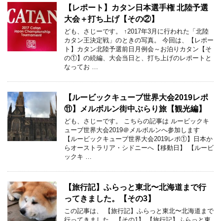
【レポート】カタン日本選手権 北陸予選
大会＋打ち上げ【その②】
ども、さじーです。 ↑2017年3月に行われた「北陸
カタン王決定戦」のときの写真。 今回は、【レポー
ト】カタン北陸予選前日月例会～お泊りカタン【そ
の①】の続編、大会当日と、打ち上げのレポートと
なってお …
【ルービックキューブ世界大会2019レポ
⑪】メルボルン街中ぶらり旅【観光編】
ども、さじーです。 こちらの記事は ルービックキ
ューブ世界大会2019＠メルボルンへ参加します
【ルービックキューブ世界大会2019レポ①】日本か
らオーストラリア・シドニーへ【移動日】 【ルービ
ックキ …
【旅行記】ふらっと東北〜北海道まで行
ってきました。【その3】
この記事は、 【旅行記】ふらっと東北〜北海道まで
行ってきました。【その1】 【旅行記】ふらっと東