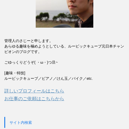
管理人のさじーと申します。
あらゆる趣味を極めようとしている、ルービックキューブ元日本チャン
ピオンのブログです。
ごゆっくりどうぞ( ・ω・)つ旦~
[趣味・特技]
ルービックキューブ／ピアノ／けん玉／バイク／etc.
詳しいプロフィールはこちら
お仕事のご依頼はこちらから
サイト内検索