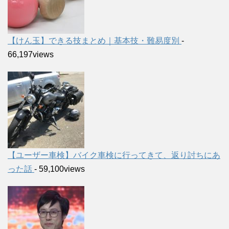
【けん玉】できる技まとめ｜基本技・難易度別
-
66,197views
【ユーザー車検】バイク車検に行ってきて、返り討ちにあ
った話
- 59,100views