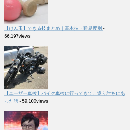
【けん玉】できる技まとめ｜基本技・難易度別
-
66,197views
【ユーザー車検】バイク車検に行ってきて、返り討ちにあ
った話
- 59,100views