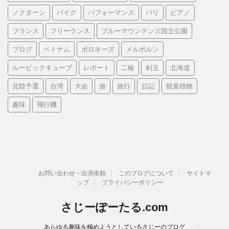
ノクターン
バイク
パフォーマンス
パリ
ピアノ
フランス
フリーランス
ブルーマウンテンズ国立公園
ブログ
ベトナム
ポロネーズ
メルボルン
ルービックキューブ
レポート
二輪
剣玉
北海道
北陸予選
台湾
大会
旅
旅行
日記
観葉植物
趣味
飛行機
お問い合わせ・出演依頼
このブログについて
サイトマ
ップ
プライバシーポリシー
さじーぽーたる.com
あらゆる趣味を極めようとしているさじーのブログ