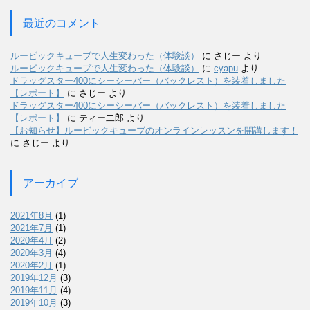
最近のコメント
ルービックキューブで人生変わった（体験談）
に
さじー
より
ルービックキューブで人生変わった（体験談）
に
cyapu
より
ドラッグスター400にシーシーバー（バックレスト）を装着しました
【レポート】
に
さじー
より
ドラッグスター400にシーシーバー（バックレスト）を装着しました
【レポート】
に
ティー二郎
より
【お知らせ】ルービックキューブのオンラインレッスンを開講します！
に
さじー
より
アーカイブ
2021年8月
(1)
2021年7月
(1)
2020年4月
(2)
2020年3月
(4)
2020年2月
(1)
2019年12月
(3)
2019年11月
(4)
2019年10月
(3)