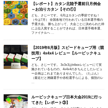
【レポート】カタン北陸予選前日月例会
～お泊りカタン【その①】
ども、さじーです。 6月はカタンの季節ですね！
（今は7月） 全国各地で行われている日本選手権の
予選大会。 勝ち上がって、大会ごとに決められた枠
に上位入賞することができれば、日本選手権本選、
ファイナルへ …
【2019年6月版】スピードキューブ用（競
技用）4x4x4 レビュー【ルービックキュ
ーブ】
ども、さじーです。 3x3x3はtriboxレビューにて実
施されているものの、4x4x4のきちんとしたレビュ
ー企画はこれまでありませんでした。（たぶん）
（最近だと洲鎌選手や赤松選手らによる、個別のレ
…
ルービックキューブ日本大会2019に行っ
てきた【レポート③】