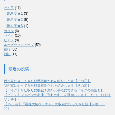
けん玉
(11)
難易度★1
(3)
難易度★2
(5)
難易度★3
(1)
カタン
(6)
バイク
(10)
ピアノ
(8)
ルービックキューブ
(59)
旅行
(38)
雑記
(11)
最近の投稿
我が家にやってきた観葉植物たちを紹介します【その②】
我が家にやってきた観葉植物たちを紹介します【その①】
【バイク】サビ取りに挑戦！意外と手軽にできるバイクの錆落とし
【ピアノ】ショパンの名曲「別れの曲」を演奏してきました（＋おまけ
ソナチネ）
【TV出演】「最強大脳ベトナム」の収録に行ってきた話【レポート
④】