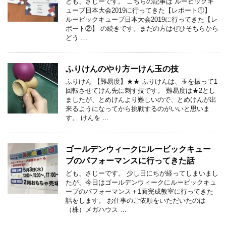
ども、さじーです。 こちらの記事は ルービックキ
ューブ日本大会2019に行ってきた【レポート①】
ルービックキューブ日本大会2019に行ってきた【レ
ポート②】 の続きです。まだの方はぜひそちらから
どう …
ふりけんのやり方ーけん玉の技
ふりけん 【難易度】★★ ふりけんは、玉を振って1
回転させてけん先に刺す技です。 難易度は★2とし
ましたが、とめけんより難しいので、とめけんが出
来るようになってから挑戦するのがいいと思いま
す。 けんを …
ゴールデンウィークにルービックキュー
ブのパフォーマンスに行ってきた話
ども、さじーです。 少し日にちが経ってしまいまし
たが、今日はゴールデンウィークにルービックキュ
ーブのパフォーマンス＋1面完成教室に行ってきた
話をします。 お仕事のご依頼をいただいたのは
（株）メガハウス …