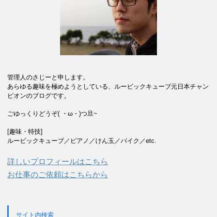
管理人のさじーと申します。
あらゆる趣味を極めようとしている、ルービックキューブ元日本チャン
ピオンのブログです。
ごゆっくりどうぞ( ・ω・)つ旦~
[趣味・特技]
ルービックキューブ／ピアノ／けん玉／バイク／etc.
詳しいプロフィールはこちら
お仕事のご依頼はこちらから
サイト内検索