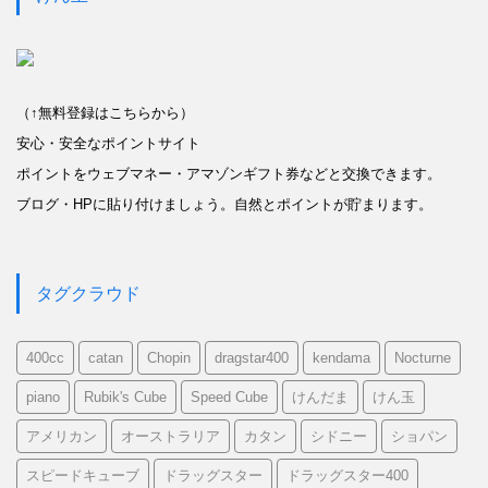
（↑無料登録はこちらから）
安心・安全なポイントサイト
ポイントをウェブマネー・アマゾンギフト券などと交換できます。
ブログ・HPに貼り付けましょう。自然とポイントが貯まります。
タグクラウド
400cc
catan
Chopin
dragstar400
kendama
Nocturne
piano
Rubik's Cube
Speed Cube
けんだま
けん玉
アメリカン
オーストラリア
カタン
シドニー
ショパン
スピードキューブ
ドラッグスター
ドラッグスター400