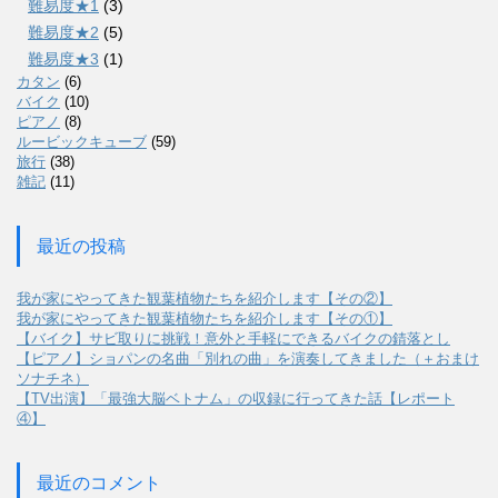
難易度★1
(3)
難易度★2
(5)
難易度★3
(1)
カタン
(6)
バイク
(10)
ピアノ
(8)
ルービックキューブ
(59)
旅行
(38)
雑記
(11)
最近の投稿
我が家にやってきた観葉植物たちを紹介します【その②】
我が家にやってきた観葉植物たちを紹介します【その①】
【バイク】サビ取りに挑戦！意外と手軽にできるバイクの錆落とし
【ピアノ】ショパンの名曲「別れの曲」を演奏してきました（＋おまけ
ソナチネ）
【TV出演】「最強大脳ベトナム」の収録に行ってきた話【レポート
④】
最近のコメント