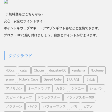
（↑無料登録はこちらから）
安心・安全なポイントサイト
ポイントをウェブマネー・アマゾンギフト券などと交換できます。
ブログ・HPに貼り付けましょう。自然とポイントが貯まります。
タグクラウド
400cc
catan
Chopin
dragstar400
kendama
Nocturne
piano
Rubik's Cube
Speed Cube
けんだま
けん玉
アメリカン
オーストラリア
カタン
シドニー
ショパン
スピードキューブ
ドラッグスター
ドラッグスター400
ノクターン
バイク
パフォーマンス
パリ
ピアノ