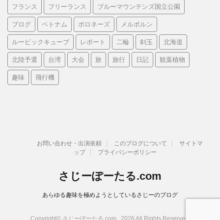
フランス
フリーランス
ブルーマウンテンズ国立公園
ブログ
ベトナム
ポロネーズ
メルボルン
ルービックキューブ
レポート
二輪
剣玉
北海道
北陸予選
台湾
大会
旅
旅行
日記
観葉植物
趣味
飛行機
お問い合わせ・出演依頼
このブログについて
サイトマ
ップ
プライバシーポリシー
さじーぽーたる.com
あらゆる趣味を極めようとしているさじーのブログ
Copyright© さじーぽーたる.com , 2026 All Rights Reserved.