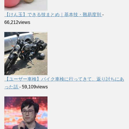
【けん玉】できる技まとめ｜基本技・難易度別
-
66,212views
【ユーザー車検】バイク車検に行ってきて、返り討ちにあ
った話
- 59,109views