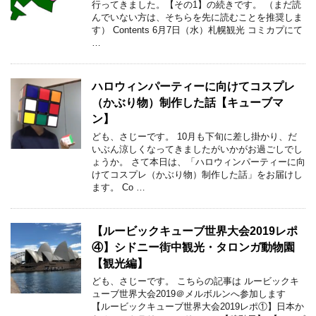
行ってきました。【その1】の続きです。 （まだ読
んでいない方は、そちらを先に読むことを推奨しま
す） Contents 6月7日（水）札幌観光 コミカプにて
…
ハロウィンパーティーに向けてコスプレ
（かぶり物）制作した話【キューブマ
ン】
ども、さじーです。 10月も下旬に差し掛かり、だ
いぶん涼しくなってきましたがいかがお過ごしでし
ょうか。 さて本日は、「ハロウィンパーティーに向
けてコスプレ（かぶり物）制作した話」をお届けし
ます。 Co …
【ルービックキューブ世界大会2019レポ
④】シドニー街中観光・タロンガ動物園
【観光編】
ども、さじーです。 こちらの記事は ルービックキ
ューブ世界大会2019＠メルボルンへ参加します
【ルービックキューブ世界大会2019レポ①】日本か