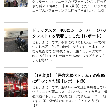
クにルービックキューブのパフォーマンスに行って
きた話 2017年8月、【2017夏①】またルービックキ
ューブのパフォーマンスに行ってきました。 に引
…
ドラッグスター400にシーシーバー（バッ
クレスト）を装着しました【レポート】
ども、さじーです。令和になりましたね。 平成2年
生まれの私、2つ目の時代に突入です。出来ること
なら死ぬまでに4時代くらいは生きたいものです
ね。 令和でもさじーぽーたる.com共々どうぞよろ
しくお願いい …
【TV出演】「最強大脳ベトナム」の収録
に行ってきた話【レポート③】
ども、さじーです。近頃Twitterで話題を席巻してい
た「ワニ」が死んじゃいましたね。 さて今回は「最
強大脳ベトナム」の収録に行ってきた話、パート③
です。 ①、②がまだの方はこちらからどうぞ↓
【TV …