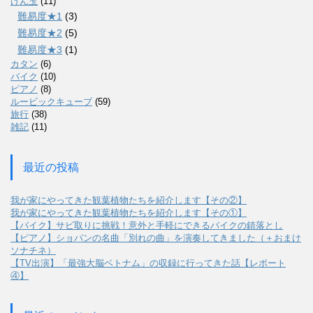
けん玉
(11)
難易度★1
(3)
難易度★2
(5)
難易度★3
(1)
カタン
(6)
バイク
(10)
ピアノ
(8)
ルービックキューブ
(59)
旅行
(38)
雑記
(11)
最近の投稿
我が家にやってきた観葉植物たちを紹介します【その②】
我が家にやってきた観葉植物たちを紹介します【その①】
【バイク】サビ取りに挑戦！意外と手軽にできるバイクの錆落とし
【ピアノ】ショパンの名曲「別れの曲」を演奏してきました（＋おまけ
ソナチネ）
【TV出演】「最強大脳ベトナム」の収録に行ってきた話【レポート
④】