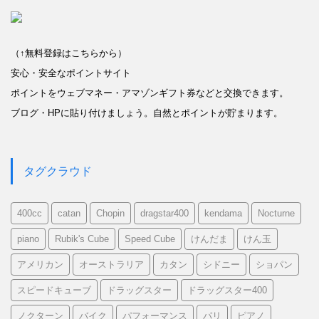
（↑無料登録はこちらから）
安心・安全なポイントサイト
ポイントをウェブマネー・アマゾンギフト券などと交換できます。
ブログ・HPに貼り付けましょう。自然とポイントが貯まります。
タグクラウド
400cc
catan
Chopin
dragstar400
kendama
Nocturne
piano
Rubik's Cube
Speed Cube
けんだま
けん玉
アメリカン
オーストラリア
カタン
シドニー
ショパン
スピードキューブ
ドラッグスター
ドラッグスター400
ノクターン
バイク
パフォーマンス
パリ
ピアノ