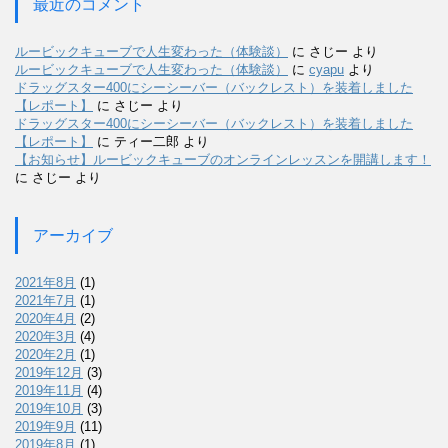
最近のコメント
ルービックキューブで人生変わった（体験談）
に
さじー
より
ルービックキューブで人生変わった（体験談）
に
cyapu
より
ドラッグスター400にシーシーバー（バックレスト）を装着しました
【レポート】
に
さじー
より
ドラッグスター400にシーシーバー（バックレスト）を装着しました
【レポート】
に
ティー二郎
より
【お知らせ】ルービックキューブのオンラインレッスンを開講します！
に
さじー
より
アーカイブ
2021年8月
(1)
2021年7月
(1)
2020年4月
(2)
2020年3月
(4)
2020年2月
(1)
2019年12月
(3)
2019年11月
(4)
2019年10月
(3)
2019年9月
(11)
2019年8月
(1)