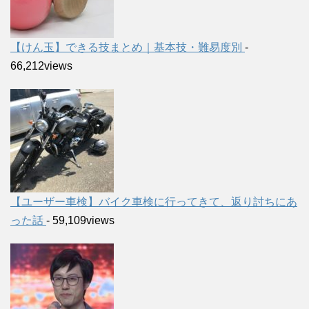
【けん玉】できる技まとめ｜基本技・難易度別
-
66,212views
【ユーザー車検】バイク車検に行ってきて、返り討ちにあ
った話
- 59,109views