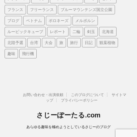
フランス
フリーランス
ブルーマウンテンズ国立公園
ブログ
ベトナム
ポロネーズ
メルボルン
ルービックキューブ
レポート
二輪
剣玉
北海道
北陸予選
台湾
大会
旅
旅行
日記
観葉植物
趣味
飛行機
お問い合わせ・出演依頼
このブログについて
サイトマ
ップ
プライバシーポリシー
さじーぽーたる.com
あらゆる趣味を極めようとしているさじーのブログ