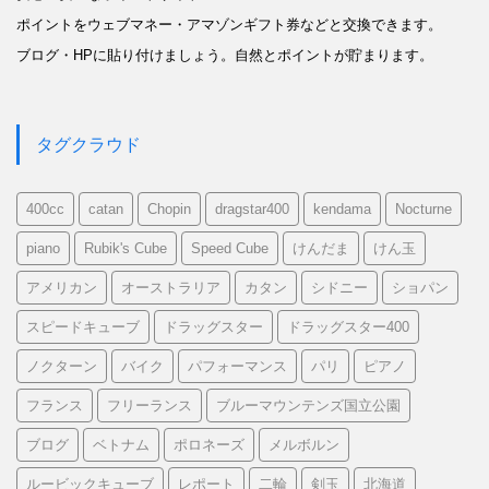
ポイントをウェブマネー・アマゾンギフト券などと交換できます。
ブログ・HPに貼り付けましょう。自然とポイントが貯まります。
タグクラウド
400cc
catan
Chopin
dragstar400
kendama
Nocturne
piano
Rubik's Cube
Speed Cube
けんだま
けん玉
アメリカン
オーストラリア
カタン
シドニー
ショパン
スピードキューブ
ドラッグスター
ドラッグスター400
ノクターン
バイク
パフォーマンス
パリ
ピアノ
フランス
フリーランス
ブルーマウンテンズ国立公園
ブログ
ベトナム
ポロネーズ
メルボルン
ルービックキューブ
レポート
二輪
剣玉
北海道