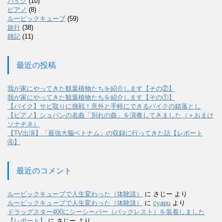
バイク
(10)
ピアノ
(8)
ルービックキューブ
(59)
旅行
(38)
雑記
(11)
最近の投稿
我が家にやってきた観葉植物たちを紹介します【その②】
我が家にやってきた観葉植物たちを紹介します【その①】
【バイク】サビ取りに挑戦！意外と手軽にできるバイクの錆落とし
【ピアノ】ショパンの名曲「別れの曲」を演奏してきました（＋おまけ
ソナチネ）
【TV出演】「最強大脳ベトナム」の収録に行ってきた話【レポート
④】
最近のコメント
ルービックキューブで人生変わった（体験談）
に
さじー
より
ルービックキューブで人生変わった（体験談）
に
cyapu
より
ドラッグスター400にシーシーバー（バックレスト）を装着しました
【レポート】
に
さじー
より