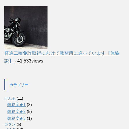
普通二輪免許取得にむけて教習所に通っています【体験
談】
- 41,533views
カテゴリー
けん玉
(11)
難易度★1
(3)
難易度★2
(5)
難易度★3
(1)
カタン
(6)