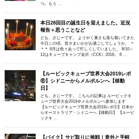
つ。もう …
本日28回目の誕生日を迎えました。近況
報告＋思うことなど
ども、さじーです。 ようやく暑さも落ち着いてきた
今日この頃、皆さまいかがお過ごしでしょうか。 ＊
＊＊ 8月は色々あって忙しくしていました。 8/10～
12はキューブキャンプ金沢（CCK）2018。 8 …
【ルービックキューブ世界大会2019レポ
⑥】シドニーからメルボルンへ【移動
日】
ども、さじーです。 こちらの記事は ルービックキ
ューブ世界大会2019＠メルボルンへ参加します
【ルービックキューブ世界大会2019レポ①】日本か
らオーストラリア・シドニーへ【移動日】 【ルービ
ックキ …
【バイク】サビ取りに挑戦！意外と手軽