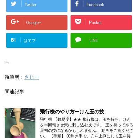
Twitter
Facebook
Google+
Pocket
B!
はてブ
LINE
-
執筆者：
さじー
関連記事
飛行機のやり方ーけん玉の技
飛行機 【難易度】★★ 飛行機は、玉を持ち、けん
を半回転させ穴に刺し込む技です。 玉を持ってやる
最初の技になるかもしれません。 動画をご覧くださ
い。 【手順】 ①利き手で、穴を上側にして玉を持