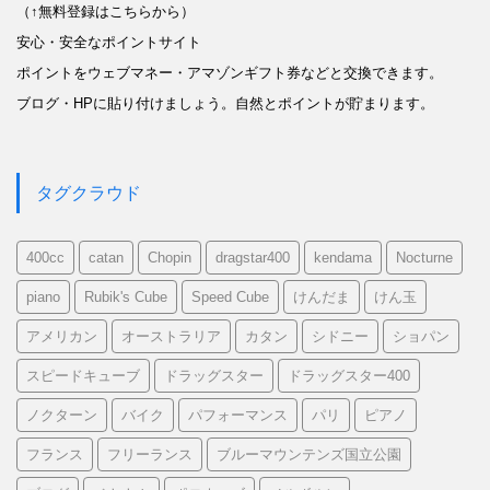
（↑無料登録はこちらから）
安心・安全なポイントサイト
ポイントをウェブマネー・アマゾンギフト券などと交換できます。
ブログ・HPに貼り付けましょう。自然とポイントが貯まります。
タグクラウド
400cc
catan
Chopin
dragstar400
kendama
Nocturne
piano
Rubik's Cube
Speed Cube
けんだま
けん玉
アメリカン
オーストラリア
カタン
シドニー
ショパン
スピードキューブ
ドラッグスター
ドラッグスター400
ノクターン
バイク
パフォーマンス
パリ
ピアノ
フランス
フリーランス
ブルーマウンテンズ国立公園