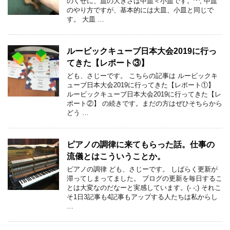
のくせに、皿の大きさは中皿＜小皿です。^^; 中皿
のやり方ですが、基本的には大皿、小皿と同じで
す。 大皿 …
ルービックキューブ日本大会2019に行っ
てきた【レポート③】
ども、さじーです。 こちらの記事は ルービックキ
ューブ日本大会2019に行ってきた【レポート①】
ルービックキューブ日本大会2019に行ってきた【レ
ポート②】 の続きです。まだの方はぜひそちらから
どう …
ピアノの調律に来てもらった話。仕事の
流儀とはこういうことか。
ピアノの調律 ども、さじーです。 しばらく更新が
滞ってしまってました。 ブログの更新を毎日するこ
とは大変なのだなーと実感しています。(- -;) それこ
そ1日3記事も4記事もアップする人たちは私からし
…