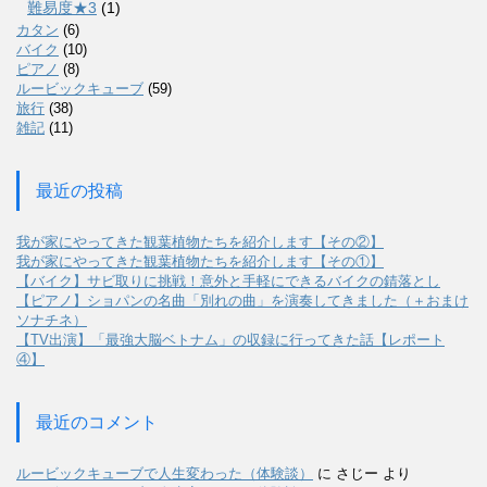
難易度★3
(1)
カタン
(6)
バイク
(10)
ピアノ
(8)
ルービックキューブ
(59)
旅行
(38)
雑記
(11)
最近の投稿
我が家にやってきた観葉植物たちを紹介します【その②】
我が家にやってきた観葉植物たちを紹介します【その①】
【バイク】サビ取りに挑戦！意外と手軽にできるバイクの錆落とし
【ピアノ】ショパンの名曲「別れの曲」を演奏してきました（＋おまけ
ソナチネ）
【TV出演】「最強大脳ベトナム」の収録に行ってきた話【レポート
④】
最近のコメント
ルービックキューブで人生変わった（体験談）
に
さじー
より