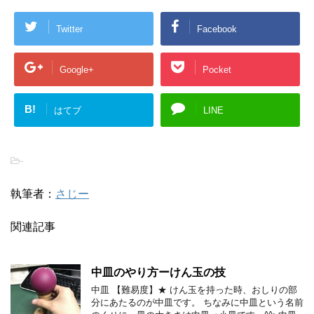
Twitter
Facebook
Google+
Pocket
B!
はてブ
LINE
-
執筆者：
さじー
関連記事
中皿のやり方ーけん玉の技
中皿 【難易度】★ けん玉を持った時、おしりの部
分にあたるのが中皿です。 ちなみに中皿という名前