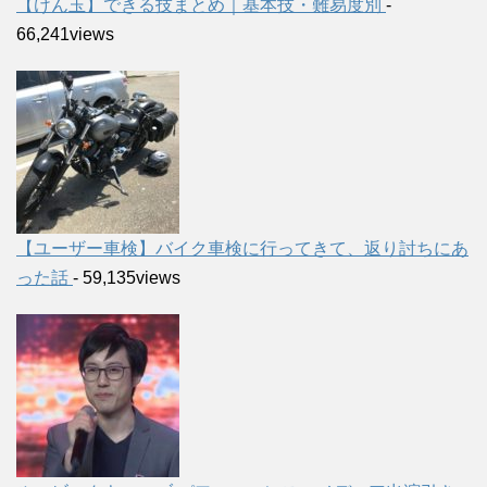
【けん玉】できる技まとめ｜基本技・難易度別
-
66,241views
【ユーザー車検】バイク車検に行ってきて、返り討ちにあ
った話
- 59,135views