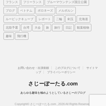
フランス
フリーランス
ブルーマウンテンズ国立公園
ブログ
ベトナム
ポロネーズ
メルボルン
ルービックキューブ
レポート
二輪
剣玉
北海道
北陸予選
台湾
大会
旅
旅行
日記
観葉植物
趣味
飛行機
お問い合わせ・出演依頼
このブログについて
サイトマ
ップ
プライバシーポリシー
さじーぽーたる.com
あらゆる趣味を極めようとしているさじーのブログ
Copyright© さじーぽーたる.com , 2026 All Rights Reserved.