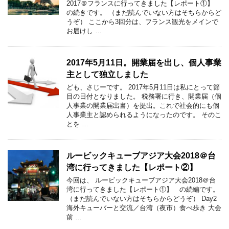
2017＠フランスに行ってきました【レポート①】
の続きです。 （まだ読んでいない方はそちらからど
うぞ） ここから3回分は、フランス観光をメインで
お届けし …
2017年5月11日。開業届を出し、個人事業
主として独立しました
ども、さじーです。 2017年5月11日は私にとって節
目の日付となりました。 税務署に行き、開業届（個
人事業の開業届出書）を提出。これで社会的にも個
人事業主と認められるようになったのです。 そのこ
とを …
ルービックキューブアジア大会2018＠台
湾に行ってきました【レポート②】
今回は、 ルービックキューブアジア大会2018＠台
湾に行ってきました【レポート①】 の続編です。
（まだ読んでいない方はそちらからどうぞ） Day2
海外キューバーと交流／台湾（夜市）食べ歩き 大会
前 …