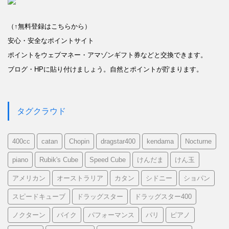
（↑無料登録はこちらから）
安心・安全なポイントサイト
ポイントをウェブマネー・アマゾンギフト券などと交換できます。
ブログ・HPに貼り付けましょう。自然とポイントが貯まります。
タグクラウド
400cc
catan
Chopin
dragstar400
kendama
Nocturne
piano
Rubik's Cube
Speed Cube
けんだま
けん玉
アメリカン
オーストラリア
カタン
シドニー
ショパン
スピードキューブ
ドラッグスター
ドラッグスター400
ノクターン
バイク
パフォーマンス
パリ
ピアノ