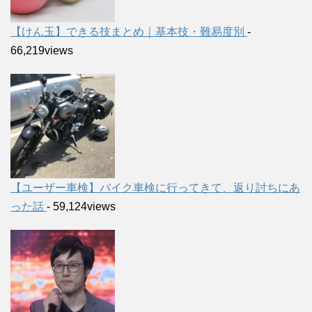
【けん玉】できる技まとめ｜基本技・難易度別
-
66,219views
【ユーザー車検】バイク車検に行ってきて、返り討ちにあ
った話
- 59,124views