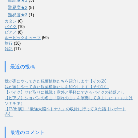
難易度★1
(3)
難易度★2
(5)
難易度★3
(1)
カタン
(6)
バイク
(10)
ピアノ
(8)
ルービックキューブ
(59)
旅行
(38)
雑記
(11)
最近の投稿
我が家にやってきた観葉植物たちを紹介します【その②】
我が家にやってきた観葉植物たちを紹介します【その①】
【バイク】サビ取りに挑戦！意外と手軽にできるバイクの錆落とし
【ピアノ】ショパンの名曲「別れの曲」を演奏してきました（＋おまけ
ソナチネ）
【TV出演】「最強大脳ベトナム」の収録に行ってきた話【レポート
④】
最近のコメント