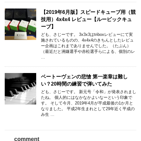
【2019年6月版】スピードキューブ用（競
技用）4x4x4 レビュー【ルービックキュ
ーブ】
ども、さじーです。 3x3x3はtriboxレビューにて実
施されているものの、4x4x4のきちんとしたレビュ
ー企画はこれまでありませんでした。（たぶん）
（最近だと洲鎌選手や赤松選手らによる、個別のレ
…
ベートーヴェンの悲愴 第一楽章は難し
い？20時間の練習で弾いてみた
ども、さじーです。 新元号「令和」が発表されまし
たね。 個人的にはなかなかよいなーという印象で
す。 そして今月、2019年4月が平成最後の1か月と
なりました。 平成2年生まれとして29年近く平成の
み生 …
comment