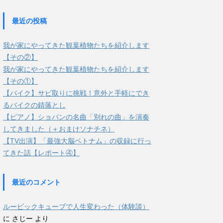
最近の投稿
我が家にやってきた観葉植物たちを紹介します
【その②】
我が家にやってきた観葉植物たちを紹介します
【その①】
【バイク】サビ取りに挑戦！意外と手軽にでき
るバイクの錆落とし
【ピアノ】ショパンの名曲「別れの曲」を演奏
してきました（＋おまけソナチネ）
【TV出演】「最強大脳ベトナム」の収録に行っ
てきた話【レポート④】
最近のコメント
ルービックキューブで人生変わった（体験談）
に
さじー
より