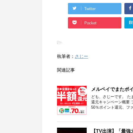
Twitter
B
Pocket
-
執筆者：
さじー
関連記事
メルペイでまたポ
ども、さじーです。 たま
還元キャンペーン概要 
50％ポイント還元、ファ
【TV出演】「最強