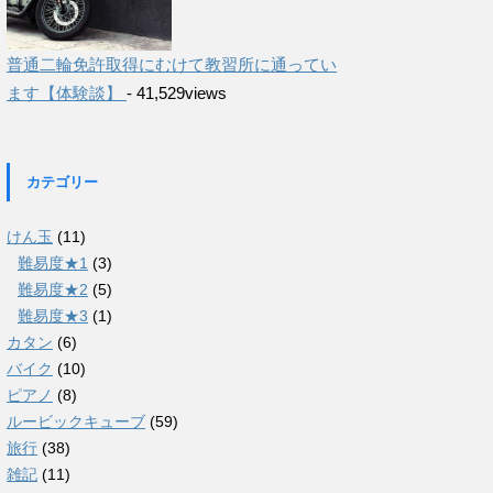
普通二輪免許取得にむけて教習所に通ってい
ます【体験談】
- 41,529views
カテゴリー
けん玉
(11)
難易度★1
(3)
難易度★2
(5)
難易度★3
(1)
カタン
(6)
バイク
(10)
ピアノ
(8)
ルービックキューブ
(59)
旅行
(38)
雑記
(11)