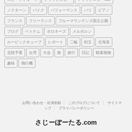
ノクターン
バイク
パフォーマンス
パリ
ピアノ
フランス
フリーランス
ブルーマウンテンズ国立公園
ブログ
ベトナム
ポロネーズ
メルボルン
ルービックキューブ
レポート
二輪
剣玉
北海道
北陸予選
台湾
大会
旅
旅行
日記
観葉植物
趣味
飛行機
お問い合わせ・出演依頼
このブログについて
サイトマ
ップ
プライバシーポリシー
さじーぽーたる.com