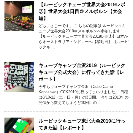
【ルービックキューブ世界大会2019レポ
⑦】世界大会1日目＠メルボルン【大会
編】
ども、さじーです。 こちらの記事は ルービックキ
ューブ世界大会2019＠メルボルンへ参加します
【ルービックキューブ世界大会2019レポ①】日本か
らオーストラリア・シドニーへ【移動日】 【ルービ
ックキ …
キューブキャンプ金沢2019（ルービック
キューブ公式大会）に行ってきた話【レ
ポート】
今年もキューブキャンプ金沢（Cube Camp
Kanazawa）CCK2019に行ってまいりました。 日程
は8/10-12（土・日・月）の3日間。 今年は2010年の
開催から数えてちょうど10回目の …
ルービックキューブ東北大会2019に行っ
てきた話【レポート】