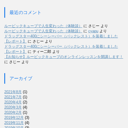
最近のコメント
ルービックキューブで人生変わった（体験談）
に
さじー
より
ルービックキューブで人生変わった（体験談）
に
cyapu
より
ドラッグスター400にシーシーバー（バックレスト）を装着しました
【レポート】
に
さじー
より
ドラッグスター400にシーシーバー（バックレスト）を装着しました
【レポート】
に
ティー二郎
より
【お知らせ】ルービックキューブのオンラインレッスンを開講します！
に
さじー
より
アーカイブ
2021年8月
(1)
2021年7月
(1)
2020年4月
(2)
2020年3月
(4)
2020年2月
(1)
2019年12月
(3)
2019年11月
(4)
2019年10月
(3)