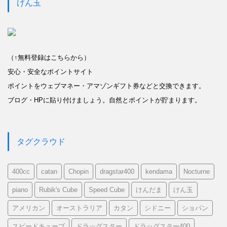
げん玉
（↑無料登録はこちらから）
安心・安全なポイントサイト
ポイントをウェブマネー・アマゾンギフト券などと交換できます。
ブログ・HPに貼り付けましょう。自然とポイントが貯まります。
タグクラウド
400cc
catan
Chopin
dragstar400
kendama
Nocturne
piano
Rubik's Cube
Speed Cube
けんだま
けん玉
アメリカン
オーストラリア
カタン
シドニー
ショパン
スピードキューブ
ドラッグスター
ドラッグスター400