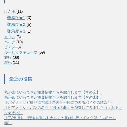
けん玉
(11)
難易度★1
(3)
難易度★2
(5)
難易度★3
(1)
カタン
(6)
バイク
(10)
ピアノ
(8)
ルービックキューブ
(59)
旅行
(38)
雑記
(11)
最近の投稿
我が家にやってきた観葉植物たちを紹介します【その②】
我が家にやってきた観葉植物たちを紹介します【その①】
【バイク】サビ取りに挑戦！意外と手軽にできるバイクの錆落とし
【ピアノ】ショパンの名曲「別れの曲」を演奏してきました（＋おまけ
ソナチネ）
【TV出演】「最強大脳ベトナム」の収録に行ってきた話【レポート
④】