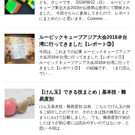
ども、さじーです。 2019/09/22（日）、ルービック
キューブ東北大会2019が山形県山形市にて開催され
ました。 今回そちらに参加してきたので、レポート
にまとめたいと思います。 Contents …
ルービックキューブアジア大会2018＠台
湾に行ってきました【レポート③】
今回は、これまでの記事 ルービックキューブアジア
大会2018＠台湾に行ってきました【レポート①】
ルービックキューブアジア大会2018＠台湾に行って
きました【レポート②】 の続編です。 （まだ読ん
でい …
【けん玉】できる技まとめ｜基本技・難
易度別
けん玉基本技・難易度別 以前、こちらでけん玉の技
をご紹介したのですが、そのときは技の種別とまと
まりにわけて記載しました。 でも、難易度別で紹介
したほうが初心者には読みやすいのではないか…と
思い 今回は …