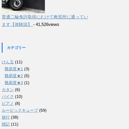
普通二輪免許取得にむけて教習所に通ってい
ます【体験談】
- 41,526views
カテゴリー
けん玉
(11)
難易度★1
(3)
難易度★2
(5)
難易度★3
(1)
カタン
(6)
バイク
(10)
ピアノ
(8)
ルービックキューブ
(59)
旅行
(38)
雑記
(11)