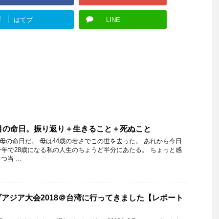
!
はてブ
LINE
目の命日。振り返り＋生きること＋死ぬこと
私の母の命日だ。 母は44歳の若さでこの世を去った。 あれから今日
今年で28歳になる私の人生のちょうど半分にあたる。 ちょっと感
つ当 …
アジア大会2018＠台湾に行ってきました【レポート