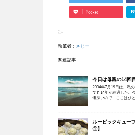
B
Pocket
-
執筆者：
さじー
関連記事
今日は母親の14回
2004年7月19日は、
で丸14年が経過した。
慨深いので、ここはひと
ルービックキューブ
①】