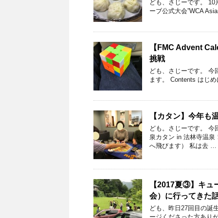
ども、さじーです。 10
ーブ公式大会”WCA Asian C
【FMC Advent
挑戦
ども、さじーです。 今回は、
ます。 Contents はじめに
【カタン】今年も
ども。さじーです。 今
泉カタン in 法林寺温
へ飛びます） 私は去 …
【2017夏③】キ
会）に行ってきた
ども、昨日27回目の誕生日
ージくださった方ありが