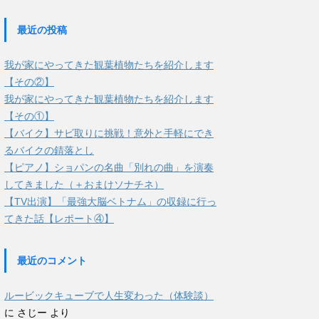
最近の投稿
我が家にやってきた観葉植物たちを紹介します
【その②】
我が家にやってきた観葉植物たちを紹介します
【その①】
【バイク】サビ取りに挑戦！意外と手軽にでき
るバイクの錆落とし
【ピアノ】ショパンの名曲「別れの曲」を演奏
してきました（＋おまけソナチネ）
【TV出演】「最強大脳ベトナム」の収録に行っ
てきた話【レポート④】
最近のコメント
ルービックキューブで人生変わった（体験談）
に
さじー
より