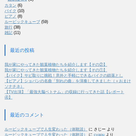
カタン
(6)
バイク
(10)
ピアノ
(8)
ルービックキューブ
(59)
旅行
(38)
雑記
(11)
最近の投稿
我が家にやってきた観葉植物たちを紹介します【その②】
我が家にやってきた観葉植物たちを紹介します【その①】
【バイク】サビ取りに挑戦！意外と手軽にできるバイクの錆落とし
【ピアノ】ショパンの名曲「別れの曲」を演奏してきました（＋おまけ
ソナチネ）
【TV出演】「最強大脳ベトナム」の収録に行ってきた話【レポート
④】
最近のコメント
ルービックキューブで人生変わった（体験談）
に
さじー
より
ルービックキューブで人生変わった（体験談）
に
cyapu
より