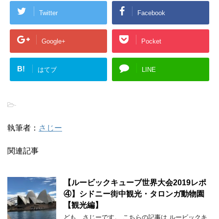
Twitter
Facebook
Google+
Pocket
B!
はてブ
LINE
-
執筆者：
さじー
関連記事
【ルービックキューブ世界大会2019レポ
④】シドニー街中観光・タロンガ動物園
【観光編】
ども、さじーです。 こちらの記事は ルービックキ