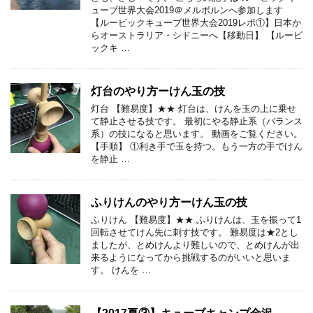
ューブ世界大会2019＠メルボルンへ参加します
【ルービックキューブ世界大会2019レポ①】日本か
らオーストラリア・シドニーへ【移動日】 【ルービ
ックキ …
灯台のやり方ーけん玉の技
灯台 【難易度】★★ 灯台は、けんを玉の上に乗せ
て静止させる技です。 最初にやる静止系（バランス
系）の技になると思います。 動画をご覧ください。
【手順】 ①利き手で玉を持つ。もう一方の手でけん
を静止 …
ふりけんのやり方ーけん玉の技
ふりけん 【難易度】★★ ふりけんは、玉を振って1
回転させてけん先に刺す技です。 難易度は★2とし
ましたが、とめけんより難しいので、とめけんが出
来るようになってから挑戦するのがいいと思いま
す。 けんを …