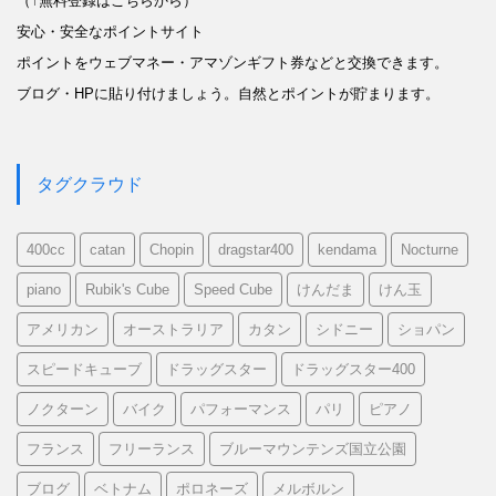
（↑無料登録はこちらから）
安心・安全なポイントサイト
ポイントをウェブマネー・アマゾンギフト券などと交換できます。
ブログ・HPに貼り付けましょう。自然とポイントが貯まります。
タグクラウド
400cc
catan
Chopin
dragstar400
kendama
Nocturne
piano
Rubik's Cube
Speed Cube
けんだま
けん玉
アメリカン
オーストラリア
カタン
シドニー
ショパン
スピードキューブ
ドラッグスター
ドラッグスター400
ノクターン
バイク
パフォーマンス
パリ
ピアノ
フランス
フリーランス
ブルーマウンテンズ国立公園
ブログ
ベトナム
ポロネーズ
メルボルン