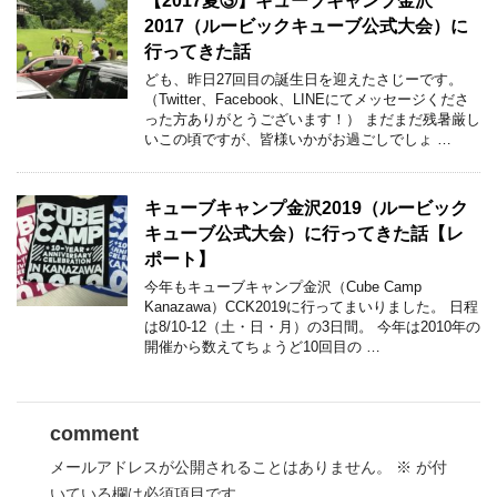
【2017夏③】キューブキャンプ金沢
2017（ルービックキューブ公式大会）に
行ってきた話
ども、昨日27回目の誕生日を迎えたさじーです。
（Twitter、Facebook、LINEにてメッセージくださ
った方ありがとうございます！） まだまだ残暑厳し
いこの頃ですが、皆様いかがお過ごしでしょ …
キューブキャンプ金沢2019（ルービック
キューブ公式大会）に行ってきた話【レ
ポート】
今年もキューブキャンプ金沢（Cube Camp
Kanazawa）CCK2019に行ってまいりました。 日程
は8/10-12（土・日・月）の3日間。 今年は2010年の
開催から数えてちょうど10回目の …
comment
メールアドレスが公開されることはありません。
※
が付
いている欄は必須項目です