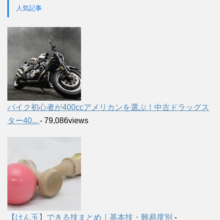
人気記事
バイク初心者が400ccアメリカンを選ぶ！中古ドラッグス
ター40...
- 79,086views
【けん玉】できる技まとめ｜基本技・難易度別
-