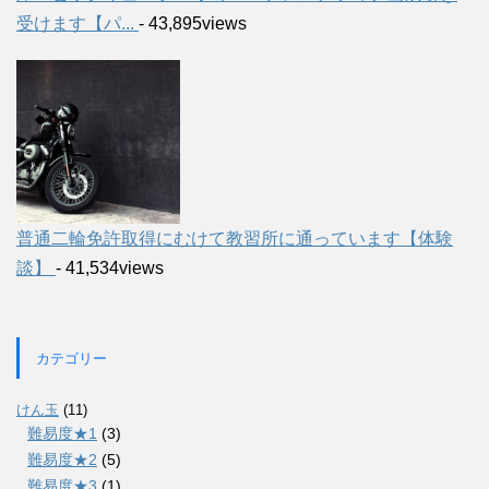
受けます【パ...
- 43,895views
普通二輪免許取得にむけて教習所に通っています【体験
談】
- 41,534views
カテゴリー
けん玉
(11)
難易度★1
(3)
難易度★2
(5)
難易度★3
(1)