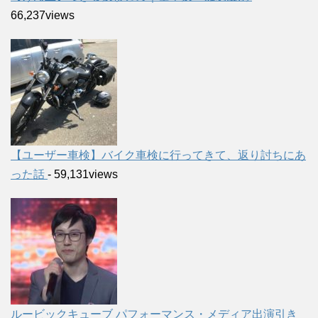
66,237views
【ユーザー車検】バイク車検に行ってきて、返り討ちにあ
った話
- 59,131views
ルービックキューブ パフォーマンス・メディア出演引き