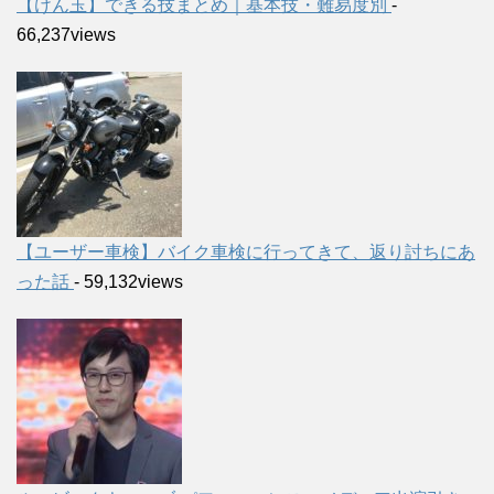
【けん玉】できる技まとめ｜基本技・難易度別
-
66,237views
【ユーザー車検】バイク車検に行ってきて、返り討ちにあ
った話
- 59,132views