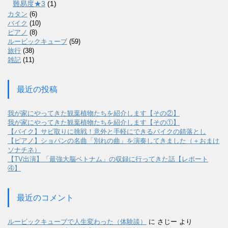
難易度★3
(1)
カタン
(6)
バイク
(10)
ピアノ
(8)
ルービックキューブ
(59)
旅行
(38)
雑記
(11)
最近の投稿
我が家にやってきた観葉植物たちを紹介します【その②】
我が家にやってきた観葉植物たちを紹介します【その①】
【バイク】サビ取りに挑戦！意外と手軽にできるバイクの錆落とし
【ピアノ】ショパンの名曲「別れの曲」を演奏してきました（＋おまけ
ソナチネ）
【TV出演】「最強大脳ベトナム」の収録に行ってきた話【レポート
④】
最近のコメント
ルービックキューブで人生変わった（体験談）
に
さじー
より