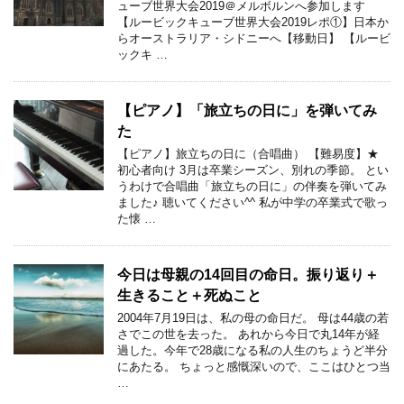
ューブ世界大会2019＠メルボルンへ参加します
【ルービックキューブ世界大会2019レポ①】日本か
らオーストラリア・シドニーへ【移動日】 【ルービ
ックキ …
【ピアノ】「旅立ちの日に」を弾いてみ
た
【ピアノ】旅立ちの日に（合唱曲） 【難易度】★
初心者向け 3月は卒業シーズン、別れの季節。 とい
うわけで合唱曲「旅立ちの日に」の伴奏を弾いてみ
ました♪ 聴いてください^^ 私が中学の卒業式で歌っ
た懐 …
今日は母親の14回目の命日。振り返り＋
生きること＋死ぬこと
2004年7月19日は、私の母の命日だ。 母は44歳の若
さでこの世を去った。 あれから今日で丸14年が経
過した。今年で28歳になる私の人生のちょうど半分
にあたる。 ちょっと感慨深いので、ここはひとつ当
…