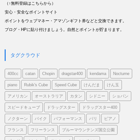
（↑無料登録はこちらから）
安心・安全なポイントサイト
ポイントをウェブマネー・アマゾンギフト券などと交換できます。
ブログ・HPに貼り付けましょう。自然とポイントが貯まります。
タグクラウド
400cc
catan
Chopin
dragstar400
kendama
Nocturne
piano
Rubik's Cube
Speed Cube
けんだま
けん玉
アメリカン
オーストラリア
カタン
シドニー
ショパン
スピードキューブ
ドラッグスター
ドラッグスター400
ノクターン
バイク
パフォーマンス
パリ
ピアノ
フランス
フリーランス
ブルーマウンテンズ国立公園