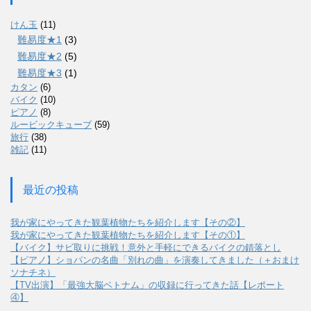
けん玉
(11)
難易度★1
(3)
難易度★2
(5)
難易度★3
(1)
カタン
(6)
バイク
(10)
ピアノ
(8)
ルービックキューブ
(59)
旅行
(38)
雑記
(11)
最近の投稿
我が家にやってきた観葉植物たちを紹介します【その②】
我が家にやってきた観葉植物たちを紹介します【その①】
【バイク】サビ取りに挑戦！意外と手軽にできるバイクの錆落とし
【ピアノ】ショパンの名曲「別れの曲」を演奏してきました（＋おまけ
ソナチネ）
【TV出演】「最強大脳ベトナム」の収録に行ってきた話【レポート
④】