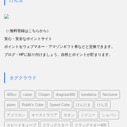
げん玉
（↑無料登録はこちらから）
安心・安全なポイントサイト
ポイントをウェブマネー・アマゾンギフト券などと交換できます。
ブログ・HPに貼り付けましょう。自然とポイントが貯まります。
タグクラウド
400cc
catan
Chopin
dragstar400
kendama
Nocturne
piano
Rubik's Cube
Speed Cube
けんだま
けん玉
アメリカン
オーストラリア
カタン
シドニー
ショパン
スピードキューブ
ドラッグスター
ドラッグスター400