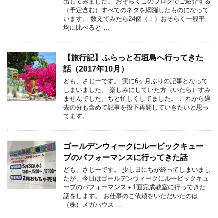
出してみました。 おそらくこのブログでご紹介する
（予定含む）すべてのネタを網羅したものになって
います。 数えてみたら24個（！）おそらく一般平
均に比べると …
【旅行記】ふらっと石垣島へ行ってきた
話（2017年10月）
ども、さじーです。 実に6ヶ月ぶりの記事となって
しまいました。 楽しみにしていた方（いたら）すみ
ませんでした。ちと忙しくしてました。 これから過
去の分も含めて記事を投下再開していきたいと思っ
てます。 …
ゴールデンウィークにルービックキュー
ブのパフォーマンスに行ってきた話
ども、さじーです。 少し日にちが経ってしまいまし
たが、今日はゴールデンウィークにルービックキュ
ーブのパフォーマンス＋1面完成教室に行ってきた
話をします。 お仕事のご依頼をいただいたのは
（株）メガハウス …