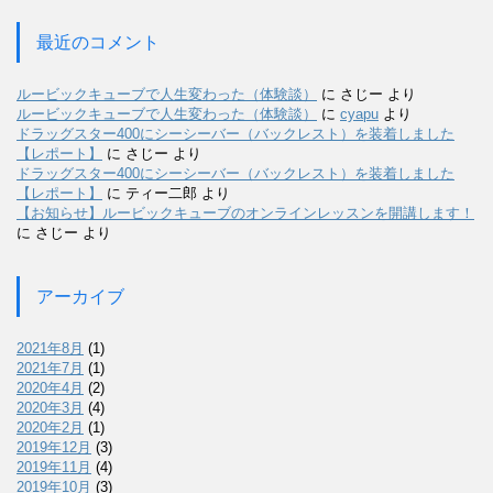
最近のコメント
ルービックキューブで人生変わった（体験談）
に
さじー
より
ルービックキューブで人生変わった（体験談）
に
cyapu
より
ドラッグスター400にシーシーバー（バックレスト）を装着しました
【レポート】
に
さじー
より
ドラッグスター400にシーシーバー（バックレスト）を装着しました
【レポート】
に
ティー二郎
より
【お知らせ】ルービックキューブのオンラインレッスンを開講します！
に
さじー
より
アーカイブ
2021年8月
(1)
2021年7月
(1)
2020年4月
(2)
2020年3月
(4)
2020年2月
(1)
2019年12月
(3)
2019年11月
(4)
2019年10月
(3)