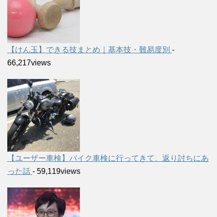
【けん玉】できる技まとめ｜基本技・難易度別
-
66,217views
【ユーザー車検】バイク車検に行ってきて、返り討ちにあ
った話
- 59,119views