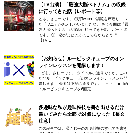
【TV出演】「最強大脳ベトナム」の収録
に行ってきた話【レポート③】
ども、さじーです。近頃Twitterで話題を席巻してい
た「ワニ」が死んじゃいましたね。 さて今回は「最
強大脳ベトナム」の収録に行ってきた話、パート③
です。 ①、②がまだの方はこちらからどうぞ↓
【TV …
【お知らせ】ルービックキューブのオン
ラインレッスンを開講します！
ども、さじーです。 タイトルの通りですが、この
たびルービックキューブのオンラインレッスンを開
講します！ 概要は下記の通りです。 ＊＊＊ ■目的
・ルービックキューブを6面完 …
多趣味な私が趣味特技を書き出せるだけ
書いてみたら全部で24個になった【長文
注意】
この記事では、私さじーの趣味特技のすべてを書き