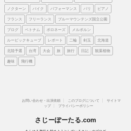
ノクターン
バイク
パフォーマンス
パリ
ピアノ
フランス
フリーランス
ブルーマウンテンズ国立公園
ブログ
ベトナム
ポロネーズ
メルボルン
ルービックキューブ
レポート
二輪
剣玉
北海道
北陸予選
台湾
大会
旅
旅行
日記
観葉植物
趣味
飛行機
お問い合わせ・出演依頼
このブログについて
サイトマ
ップ
プライバシーポリシー
さじーぽーたる.com