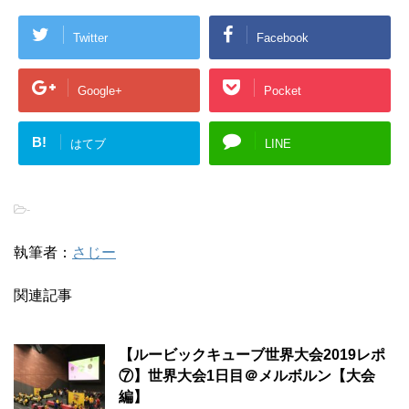
Twitter
Facebook
Google+
Pocket
B!
はてブ
LINE
-
執筆者：
さじー
関連記事
【ルービックキューブ世界大会2019レポ
⑦】世界大会1日目＠メルボルン【大会
編】