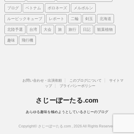
ブログ
ベトナム
ポロネーズ
メルボルン
ルービックキューブ
レポート
二輪
剣玉
北海道
北陸予選
台湾
大会
旅
旅行
日記
観葉植物
趣味
飛行機
お問い合わせ・出演依頼
このブログについて
サイトマ
ップ
プライバシーポリシー
さじーぽーたる.com
あらゆる趣味を極めようとしているさじーのブログ
Copyright© さじーぽーたる.com , 2026 All Rights Reserved.