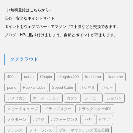
（↑無料登録はこちらから）
安心・安全なポイントサイト
ポイントをウェブマネー・アマゾンギフト券などと交換できます。
ブログ・HPに貼り付けましょう。自然とポイントが貯まります。
タグクラウド
400cc
catan
Chopin
dragstar400
kendama
Nocturne
piano
Rubik's Cube
Speed Cube
けんだま
けん玉
アメリカン
オーストラリア
カタン
シドニー
ショパン
スピードキューブ
ドラッグスター
ドラッグスター400
ノクターン
バイク
パフォーマンス
パリ
ピアノ
フランス
フリーランス
ブルーマウンテンズ国立公園