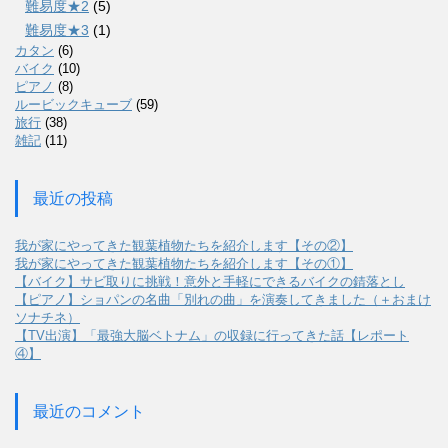
難易度★2
(5)
難易度★3
(1)
カタン
(6)
バイク
(10)
ピアノ
(8)
ルービックキューブ
(59)
旅行
(38)
雑記
(11)
最近の投稿
我が家にやってきた観葉植物たちを紹介します【その②】
我が家にやってきた観葉植物たちを紹介します【その①】
【バイク】サビ取りに挑戦！意外と手軽にできるバイクの錆落とし
【ピアノ】ショパンの名曲「別れの曲」を演奏してきました（＋おまけ
ソナチネ）
【TV出演】「最強大脳ベトナム」の収録に行ってきた話【レポート
④】
最近のコメント