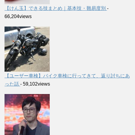
【けん玉】できる技まとめ｜基本技・難易度別
-
66,204views
【ユーザー車検】バイク車検に行ってきて、返り討ちにあ
った話
- 59,102views