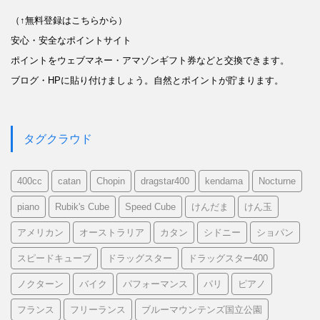
（↑無料登録はこちらから）
安心・安全なポイントサイト
ポイントをウェブマネー・アマゾンギフト券などと交換できます。
ブログ・HPに貼り付けましょう。自然とポイントが貯まります。
タグクラウド
400cc
catan
Chopin
dragstar400
kendama
Nocturne
piano
Rubik's Cube
Speed Cube
けんだま
けん玉
アメリカン
オーストラリア
カタン
シドニー
ショパン
スピードキューブ
ドラッグスター
ドラッグスター400
ノクターン
バイク
パフォーマンス
パリ
ピアノ
フランス
フリーランス
ブルーマウンテンズ国立公園