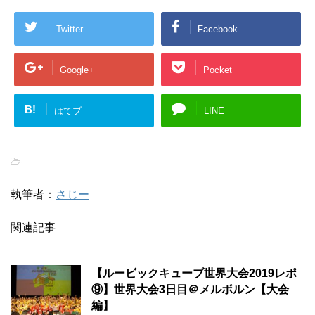
Twitter
Facebook
Google+
Pocket
B!
はてブ
LINE
-
執筆者：
さじー
関連記事
【ルービックキューブ世界大会2019レポ
⑨】世界大会3日目＠メルボルン【大会
編】