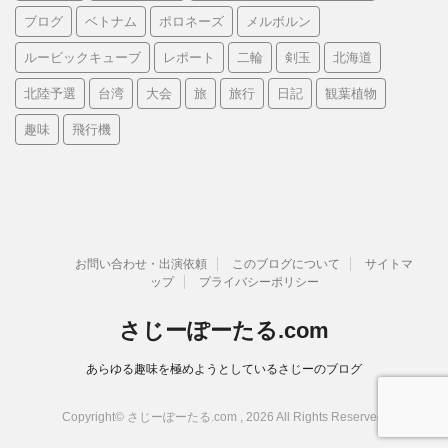
ブログ
ベトナム
ポロネーズ
メルボルン
ルービックキューブ
レポート
二輪
剣玉
北海道
北陸予選
台湾
大会
旅
旅行
日記
観葉植物
趣味
飛行機
お問い合わせ・出演依頼
このブログについて
サイトマ
ップ
プライバシーポリシー
さじーぽーたる.com
あらゆる趣味を極めようとしているさじーのブログ
Copyright© さじーぽーたる.com , 2026 All Rights Reserved.