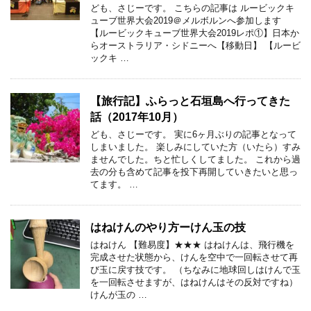
ども、さじーです。 こちらの記事は ルービックキ
ューブ世界大会2019＠メルボルンへ参加します
【ルービックキューブ世界大会2019レポ①】日本か
らオーストラリア・シドニーへ【移動日】 【ルービ
ックキ …
【旅行記】ふらっと石垣島へ行ってきた
話（2017年10月）
ども、さじーです。 実に6ヶ月ぶりの記事となって
しまいました。 楽しみにしていた方（いたら）すみ
ませんでした。ちと忙しくしてました。 これから過
去の分も含めて記事を投下再開していきたいと思っ
てます。 …
はねけんのやり方ーけん玉の技
はねけん 【難易度】★★★ はねけんは、飛行機を
完成させた状態から、けんを空中で一回転させて再
び玉に戻す技です。 （ちなみに地球回しはけんで玉
を一回転させますが、はねけんはその反対ですね）
けんが玉の …