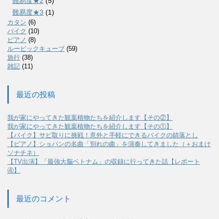
難易度★2
(5)
難易度★3
(1)
カタン
(6)
バイク
(10)
ピアノ
(8)
ルービックキューブ
(59)
旅行
(38)
雑記
(11)
最近の投稿
我が家にやってきた観葉植物たちを紹介します【その②】
我が家にやってきた観葉植物たちを紹介します【その①】
【バイク】サビ取りに挑戦！意外と手軽にできるバイクの錆落とし
【ピアノ】ショパンの名曲「別れの曲」を演奏してきました（＋おまけ
ソナチネ）
【TV出演】「最強大脳ベトナム」の収録に行ってきた話【レポート
④】
最近のコメント