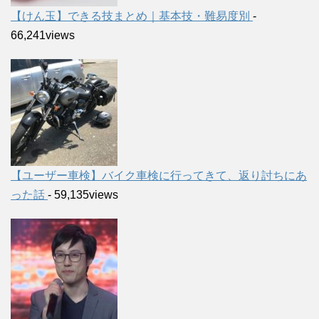
【けん玉】できる技まとめ｜基本技・難易度別
-
66,241views
【ユーザー車検】バイク車検に行ってきて、返り討ちにあ
った話
- 59,135views